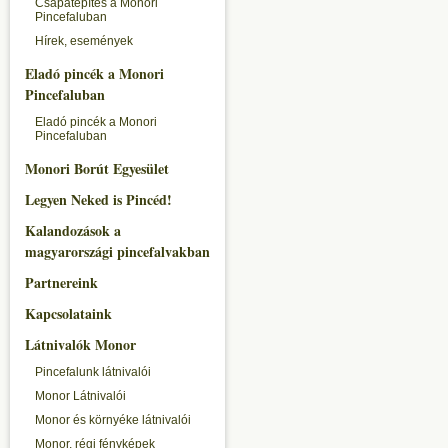
Csapatépítés a Monori
Pincefaluban
Hírek, események
Eladó pincék a Monori
Pincefaluban
Eladó pincék a Monori
Pincefaluban
Monori Borút Egyesület
Legyen Neked is Pincéd!
Kalandozások a
magyarországi pincefalvakban
Partnereink
Kapcsolataink
Látnivalók Monor
Pincefalunk látnivalói
Monor Látnivalói
Monor és környéke látnivalói
Monor, régi fényképek