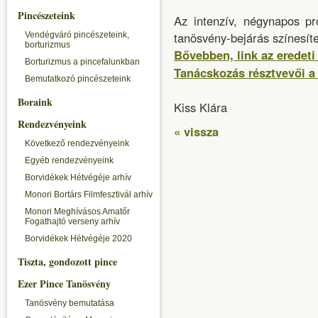
Pincészeteink
Az intenzív, négynapos pr
tanösvény-bejárás színesít
Vendégváró pincészeteink,
borturizmus
Bővebben, link az eredeti
Borturizmus a pincefalunkban
Tanácskozás résztvevői a
Bemutatkozó pincészeteink
Boraink
Kiss Klára
Rendezvényeink
« vissza
Következő rendezvényeink
Egyéb rendezvényeink
Borvidékek Hétvégéje arhív
Monori Bortárs Filmfesztivál arhív
Monori Meghívásos Amatőr
Fogathajtó verseny arhív
Borvidékek Hétvégéje 2020
Tiszta, gondozott pince
Ezer Pince Tanösvény
Tanösvény bemutatása