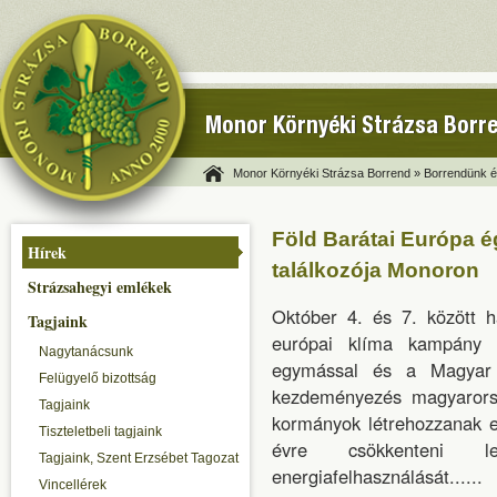
Monor Környéki Strázsa Borr
Monor Környéki Strázsa Borrend »
Borrendünk és
Föld Barátai Európa é
Hírek
találkozója Monoron
Strázsahegyi emlékek
Október 4. és 7. között 
Tagjaink
európai klíma kampány k
Nagytanácsunk
egymással és a Magyar 
Felügyelő bizottság
kezdeményezés magyarorsz
Tagjaink
kormányok létrehozzanak e
Tiszteletbeli tagjaink
évre csökkenteni l
Tagjaink, Szent Erzsébet Tagozat
energiafelhasználását......
Vincellérek