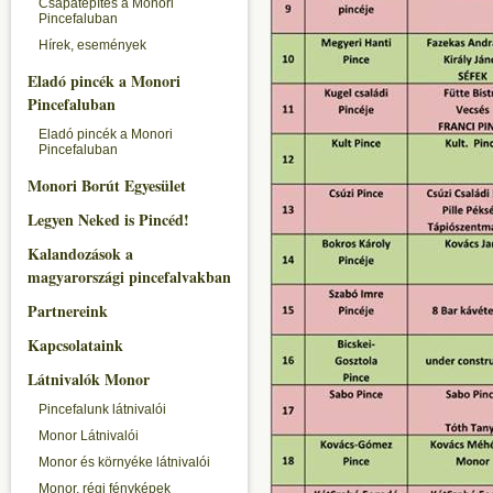
Csapatépítés a Monori
Pincefaluban
Hírek, események
Eladó pincék a Monori
Pincefaluban
Eladó pincék a Monori
Pincefaluban
Monori Borút Egyesület
Legyen Neked is Pincéd!
Kalandozások a
magyarországi pincefalvakban
Partnereink
Kapcsolataink
Látnivalók Monor
Pincefalunk látnivalói
Monor Látnivalói
Monor és környéke látnivalói
Monor, régi fényképek