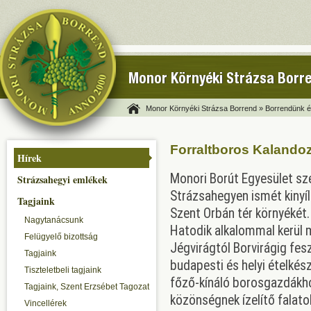
Monor Környéki Strázsa Borr
Monor Környéki Strázsa Borrend »
Borrendünk és
Forraltboros Kalandoz
Hírek
Monori Borút Egyesület sz
Strázsahegyi emlékek
Strázsahegyen ismét kinyíln
Tagjaink
Szent Orbán tér környékét.
Nagytanácsunk
Hatodik alkalommal kerül
Felügyelő bizottság
Jégvirágtól Borvirágig fes
Tagjaink
budapesti és helyi ételkész
Tiszteletbeli tagjaink
főző-kínáló borosgazdákh
Tagjaink, Szent Erzsébet Tagozat
közönségnek ízelítő falato
Vincellérek