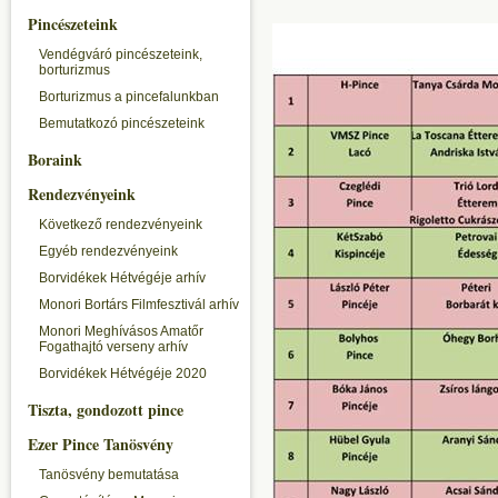
Pincészeteink
Vendégváró pincészeteink,
borturizmus
Borturizmus a pincefalunkban
Bemutatkozó pincészeteink
Boraink
Rendezvényeink
Következő rendezvényeink
Egyéb rendezvényeink
Borvidékek Hétvégéje arhív
Monori Bortárs Filmfesztivál arhív
Monori Meghívásos Amatőr
Fogathajtó verseny arhív
Borvidékek Hétvégéje 2020
Tiszta, gondozott pince
Ezer Pince Tanösvény
Tanösvény bemutatása