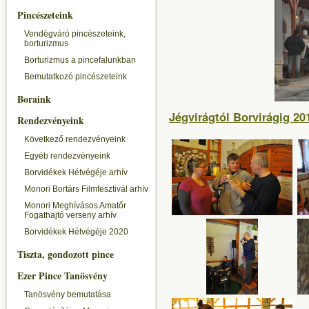
Pincészeteink
Vendégváró pincészeteink,
borturizmus
Borturizmus a pincefalunkban
Bemutatkozó pincészeteink
Boraink
Jégvirágtól Borvirágig 2
Rendezvényeink
Következő rendezvényeink
Egyéb rendezvényeink
Borvidékek Hétvégéje arhív
Monori Bortárs Filmfesztivál arhív
Monori Meghívásos Amatőr
Fogathajtó verseny arhív
Borvidékek Hétvégéje 2020
Tiszta, gondozott pince
Ezer Pince Tanösvény
Tanösvény bemutatása