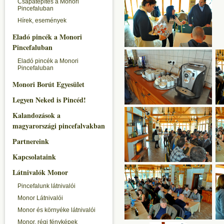
Csapatépítés a Monori
Pincefaluban
Hírek, események
Eladó pincék a Monori
Pincefaluban
Eladó pincék a Monori
Pincefaluban
Monori Borút Egyesület
Legyen Neked is Pincéd!
Kalandozások a
magyarországi pincefalvakban
Partnereink
Kapcsolataink
Látnivalók Monor
Pincefalunk látnivalói
Monor Látnivalói
Monor és környéke látnivalói
Monor, régi fényképek