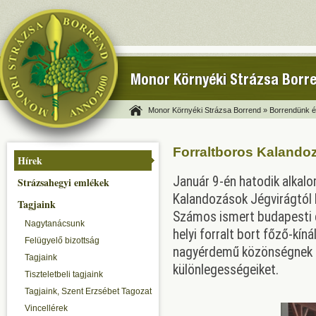
Monor Környéki Strázsa Borr
Monor Környéki Strázsa Borrend »
Borrendünk és
Forraltboros Kalandoz
Hírek
Január 9-én hatodik alkal
Strázsahegyi emlékek
Kalandozások Jégvirágtól B
Tagjaink
Számos ismert budapesti é
Nagytanácsunk
helyi forralt bort főző-k
Felügyelő bizottság
nagyérdemű közönségnek íze
Tagjaink
különlegességeiket.
Tiszteletbeli tagjaink
Tagjaink, Szent Erzsébet Tagozat
Vincellérek