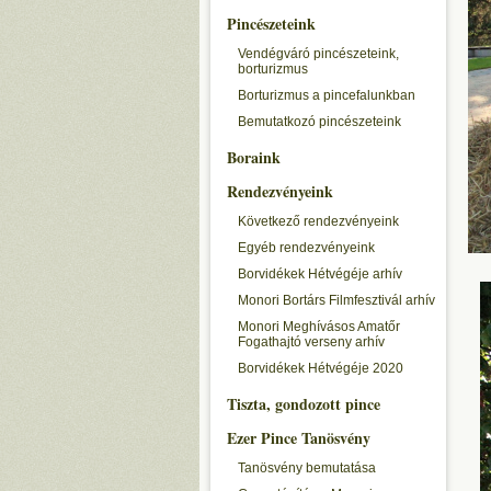
Pincészeteink
Vendégváró pincészeteink,
borturizmus
Borturizmus a pincefalunkban
Bemutatkozó pincészeteink
Boraink
Rendezvényeink
Következő rendezvényeink
Egyéb rendezvényeink
Borvidékek Hétvégéje arhív
Monori Bortárs Filmfesztivál arhív
Monori Meghívásos Amatőr
Fogathajtó verseny arhív
Borvidékek Hétvégéje 2020
Tiszta, gondozott pince
Ezer Pince Tanösvény
Tanösvény bemutatása