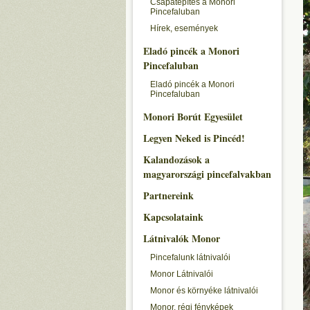
Csapatépítés a Monori
Pincefaluban
Hírek, események
Eladó pincék a Monori
Pincefaluban
Eladó pincék a Monori
Pincefaluban
Monori Borút Egyesület
Legyen Neked is Pincéd!
Kalandozások a
magyarországi pincefalvakban
Partnereink
Kapcsolataink
Látnivalók Monor
Pincefalunk látnivalói
Monor Látnivalói
Monor és környéke látnivalói
Monor, régi fényképek