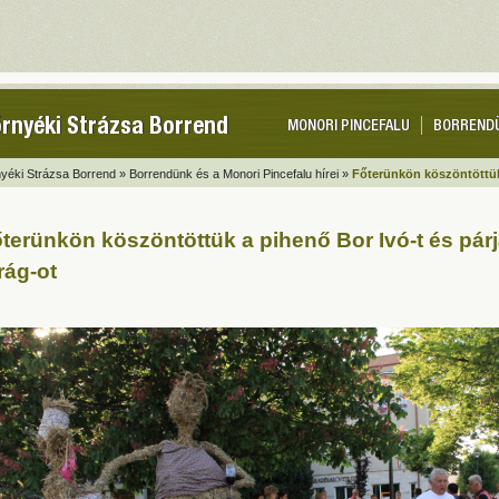
rnyéki Strázsa Borrend
MONORI PINCEFALU
BORREND
yéki Strázsa Borrend »
Borrendünk és a Monori Pincefalu hírei »
Főterünkön köszöntöttük 
terünkön köszöntöttük a pihenő Bor Ivó-t és párj
rág-ot