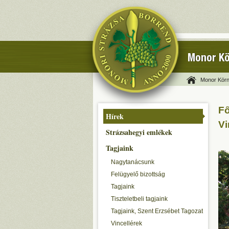
Monor Kö
Monor Körn
Fő
Hírek
Vi
Strázsahegyi emlékek
Tagjaink
Nagytanácsunk
Felügyelő bizottság
Tagjaink
Tiszteletbeli tagjaink
Tagjaink, Szent Erzsébet Tagozat
Vincellérek