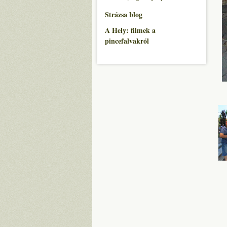
Strázsa blog
A Hely: filmek a
pincefalvakról