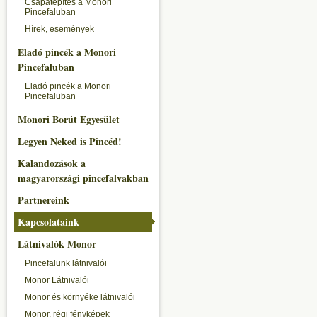
Csapatépítés a Monori
Pincefaluban
Hírek, események
Eladó pincék a Monori
Pincefaluban
Eladó pincék a Monori
Pincefaluban
Monori Borút Egyesület
Legyen Neked is Pincéd!
Kalandozások a
magyarországi pincefalvakban
Partnereink
Kapcsolataink
Látnivalók Monor
Pincefalunk látnivalói
Monor Látnivalói
Monor és környéke látnivalói
Monor, régi fényképek