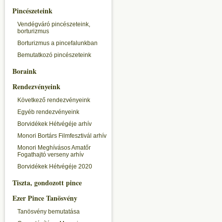
Pincészeteink
Vendégváró pincészeteink,
borturizmus
Borturizmus a pincefalunkban
Bemutatkozó pincészeteink
Boraink
Rendezvényeink
Következő rendezvényeink
Egyéb rendezvényeink
Borvidékek Hétvégéje arhív
Monori Bortárs Filmfesztivál arhív
Monori Meghívásos Amatőr
Fogathajtó verseny arhív
Borvidékek Hétvégéje 2020
Tiszta, gondozott pince
Ezer Pince Tanösvény
Tanösvény bemutatása