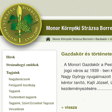
Monor Környéki Strázsa Borr
Monor Környéki Strázsa Borrend »
Barátaink »
G
Gazdakör és története
Hírek
A Monori Gazdakör a Pest
Strázsahegyi emlékek
jogú város az 1939 - ben k
Tagjaink
Nagy György nyugalmazott á
Nagytanácsunk
kéntor tanító, Kajli József
Felügyelő bizottság
kezdeményezésére.............
Tagjaink
Tiszteletbeli tagjaink
Tagjaink, Szent Erzsébet Tagozat
« vissza
Vincellérek