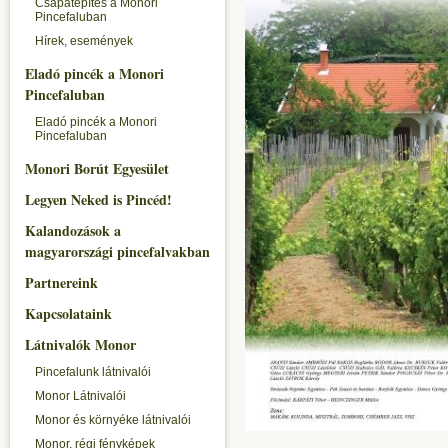
Csapatépítés a Monori
Pincefaluban
Hírek, események
Eladó pincék a Monori
Pincefaluban
Eladó pincék a Monori
Pincefaluban
Monori Borút Egyesület
Legyen Neked is Pincéd!
Kalandozások a
magyarországi pincefalvakban
Partnereink
Kapcsolataink
Látnivalók Monor
Pincefalunk látnivalói
Monor Látnivalói
Monor és környéke látnivalói
Monor, régi fényképek