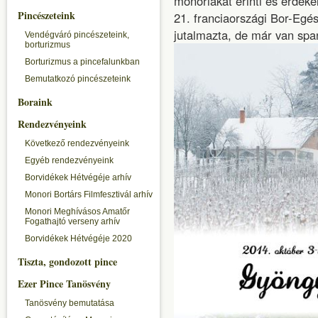
monoriakat érinti és érdeke
Pincészeteink
21. franciaországi Bor-Egész
jutalmazta, de már van spa
Vendégváró pincészeteink,
borturizmus
Borturizmus a pincefalunkban
Bemutatkozó pincészeteink
Boraink
Rendezvényeink
Következő rendezvényeink
Egyéb rendezvényeink
Borvidékek Hétvégéje arhív
Monori Bortárs Filmfesztivál arhív
Monori Meghívásos Amatőr
Fogathajtó verseny arhív
Borvidékek Hétvégéje 2020
Tiszta, gondozott pince
Ezer Pince Tanösvény
Tanösvény bemutatása