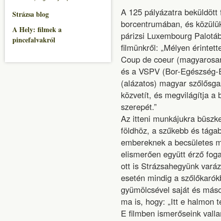
A 125 pályázatra beküldött f
Strázsa blog
borcentrumában, és közülük 
A Hely: filmek a
párizsi Luxembourg Palotában
pincefalvakról
filmünkről: „Mélyen érintett
Coup de coeur (magyarosan
és a VSPV (Bor-Egészség-Él
(alázatos) magyar szőlősga
közvetít, és megvilágítja a
szerepét.”
Az itteni munkájukra büszke
földhöz, a szűkebb és tág
embereknek a becsületes m
elismerően együtt érző foga
ott is Strázsahegyünk varáz
esetén mindig a szőlőkarók
gyümölcsével saját és máso
ma is, hogy: „Itt e halmon 
E filmben ismerőseink vallan