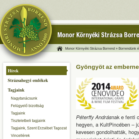
Monor Környéki Strázsa Borr
Monor Környéki Strázsa Borrend »
Borrendünk és
Gyöngyöt az embern
Hírek
Strázsahegyi emlékek
Tagjaink
Nagytanácsunk
Felügyelő bizottság
Tagjaink
Péterffy András
nak e fenti 
Tiszteletbeli tagjaink
hegyen, a KultPincében – j
Tagjaink, Szent Erzsébet Tagozat
kevesen gondolhatták, hogy
Vincellérek