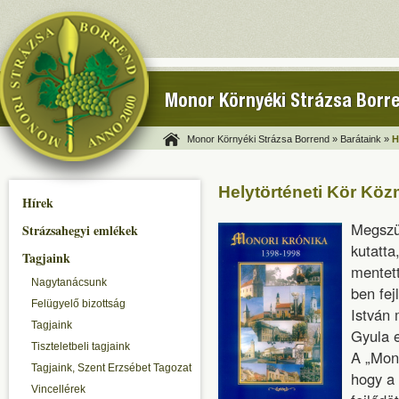
Monor Környéki Strázsa Borr
Monor Környéki Strázsa Borrend »
Barátaink »
H
Helytörténeti Kör Kö
Hírek
Megszü
Strázsahegyi emlékek
kutatta
Tagjaink
mentett
Nagytanácsunk
ben fej
Felügyelő bizottság
István
m
Tagjaink
Gyula
e
Tiszteletbeli tagjaink
A
„Mon
Tagjaink, Szent Erzsébet Tagozat
hogy a 
Vincellérek