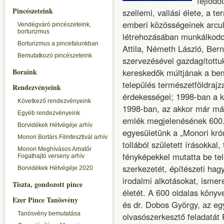
fejlődö
Pincészeteink
szellemi, vallási élete, a t
emberi közösségeinek arcu
Vendégváró pincészeteink,
borturizmus
létrehozásában munkálkodot
Borturizmus a pincefalunkban
Attila, Németh László, Bern
Bemutatkozó pincészeteink
szervezésével gazdagítottuk:
Boraink
kereskedők múltjának a bem
település természetföldrajza
Rendezvényeink
érdekességei; 1998-ban a k
Következő rendezvényeink
1998-ban, az akkor már más
Egyéb rendezvényeink
emlék megjelenésének 600. 
Borvidékek Hétvégéje arhív
egyesületünk a „Monori kró
Monori Bortárs Filmfesztivál arhív
tollából született írásokka
Monori Meghívásos Amatőr
fényképekkel mutatta be tel
Fogathajtó verseny arhív
szerkezetét, építészeti hag
Borvidékek Hétvégéje 2020
irodalmi alkotásokat, isme
Tiszta, gondozott pince
életét. A 600 oldalas könyve
Ezer Pince Tanösvény
és dr. Dobos György, az egy
Tanösvény bemutatása
olvasószerkesztő feladatát P