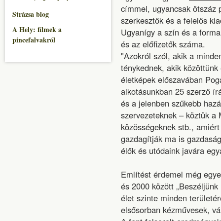
címmel, ugyancsak ötszáz p
Strázsa blog
szerkesztők és a felelős k
A Hely: filmek a
Ugyanígy a szín és a forma
pincefalvakról
és az előfizetők száma.
"Azokról szól, akik a minde
ténykednek, akik közöttünk 
életképek előszavában Pogá
alkotásunkban 25 szerző ír
és a jelenben szűkebb hazán
szervezeteknek – köztük a 
közösségeknek stb., amiért
gazdagítják ma is gazdasági
élők és utódaink javára egy
Említést érdemel még egy
és 2000 között „Beszéljünk 
élet szinte minden területé
elsősorban kézművesek, vá