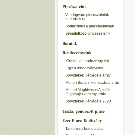
Pincészeteink
Vendégváró pincészeteink,
borturizmus
Borturizmus a pincefalunkban
Bemutatkozó pincészeteink
Boraink
Rendezvényeink
Következő rendezvényeink
Egyéb rendezvényeink
Borvidékek Hétvégéje arhív
Monori Bortárs Filmfesztivál arhív
Monori Meghívásos Amatőr
Fogathajtó verseny arhív
Borvidékek Hétvégéje 2020
Tiszta, gondozott pince
Ezer Pince Tanösvény
Tanösvény bemutatása