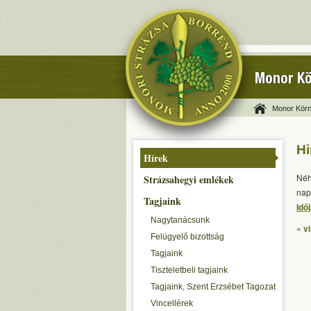
Monor Kö
Monor Körn
Hi
Hírek
Néh
Strázsahegyi emlékek
nap
Tagjaink
Idő
Nagytanácsunk
« v
Felügyelő bizottság
Tagjaink
Tiszteletbeli tagjaink
Tagjaink, Szent Erzsébet Tagozat
Vincellérek