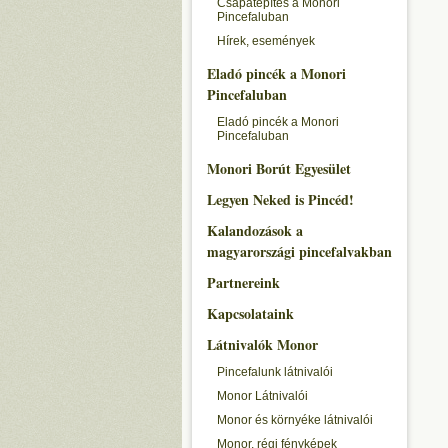
Csapatépítés a Monori
Pincefaluban
Hírek, események
Eladó pincék a Monori
Pincefaluban
Eladó pincék a Monori
Pincefaluban
Monori Borút Egyesület
Legyen Neked is Pincéd!
Kalandozások a
magyarországi pincefalvakban
Partnereink
Kapcsolataink
Látnivalók Monor
Pincefalunk látnivalói
Monor Látnivalói
Monor és környéke látnivalói
Monor, régi fényképek