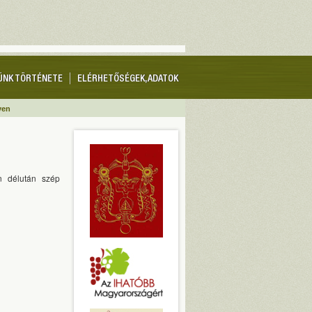
ÜNK TÖRTÉNETE
ELÉRHETŐSÉGEK, ADATOK
yen
n délután szép