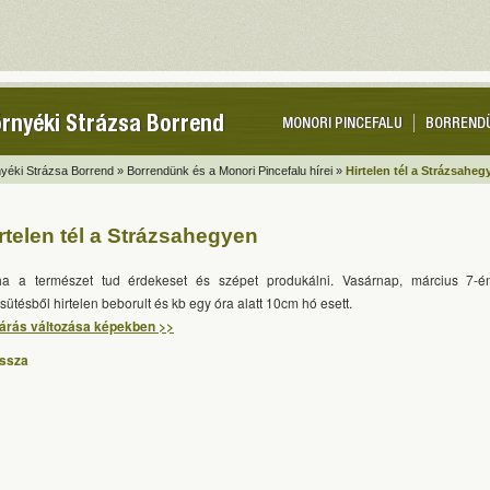
rnyéki Strázsa Borrend
MONORI PINCEFALU
BORREND
yéki Strázsa Borrend »
Borrendünk és a Monori Pincefalu hírei »
Hirtelen tél a Strázsaheg
rtelen tél a Strázsahegyen
a a természet tud érdekeset és szépet produkálni. Vasárnap, március 7-é
sütésből hirtelen beborult és kb egy óra alatt 10cm hó esett.
járás változása képekben >>
issza