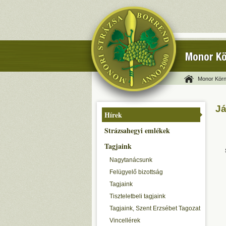
Monor Kö
Monor Körn
Já
Hírek
Strázsahegyi emlékek
Tagjaink
Nagytanácsunk
Felügyelő bizottság
Tagjaink
Tiszteletbeli tagjaink
Tagjaink, Szent Erzsébet Tagozat
Vincellérek