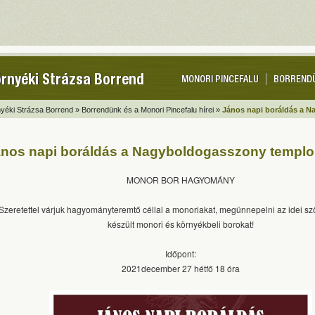
rnyéki Strázsa Borrend
MONORI PINCEFALU
BORREND
yéki Strázsa Borrend »
Borrendünk és a Monori Pincefalu hírei »
János napi boráldás a 
nos napi boráldás a Nagyboldogasszony templ
MONOR BOR HAGYOMÁNY
Szeretettel várjuk hagyományteremtő céllal a monoriakat, megünnepelni az idei sz
készült monori és környékbeli borokat!
Időpont:
2021december 27 hétfő 18 óra