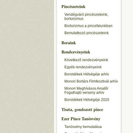
Pincészeteink
Vendégváró pincészeteink,
borturizmus
Borturizmus a pincefalunkban
Bemutatkozó pincészeteink
Boraink
Rendezvényeink
Következő rendezvényeink
Egyéb rendezvényeink
Borvidékek Hétvégéje arhív
Monori Bortárs Filmfesztivál arhív
Monori Meghívásos Amatőr
Fogathajtó verseny arhív
Borvidékek Hétvégéje 2020
Tiszta, gondozott pince
Ezer Pince Tanösvény
Tanösvény bemutatása