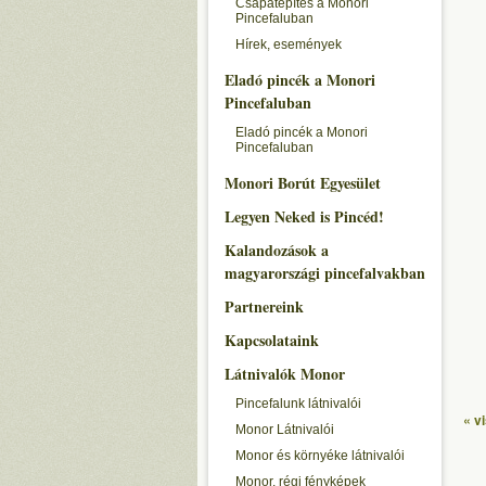
Csapatépítés a Monori
Pincefaluban
Hírek, események
Eladó pincék a Monori
Pincefaluban
Eladó pincék a Monori
Pincefaluban
Monori Borút Egyesület
Legyen Neked is Pincéd!
Kalandozások a
magyarországi pincefalvakban
Partnereink
Kapcsolataink
Látnivalók Monor
Pincefalunk látnivalói
« v
Monor Látnivalói
Monor és környéke látnivalói
Monor, régi fényképek