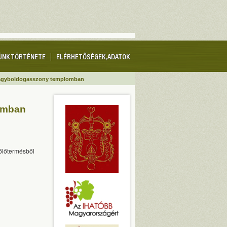
ÜNK TÖRTÉNETE
ELÉRHETŐSÉGEK, ADATOK
Nagyboldogasszony templomban
omban
őlőtermésből