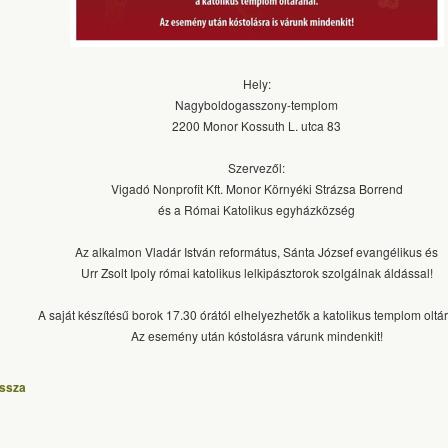
Hely:
Nagyboldogasszony-templom
2200 Monor Kossuth L. utca 83
Szervezől:
Vigadó Nonprofit Kft. Monor Környéki Strázsa Borrend
és a Római Katolikus egyházközség
Az alkalmon Vladár István református, Sánta József evangélikus és
Urr Zsolt Ipoly római katolikus lelkipásztorok szolgálnak áldással!
A saját készítésű borok 17.30 órától elhelyezhetők a katolikus templom oltá
Az esemény után kóstolásra várunk mindenkit!
issza