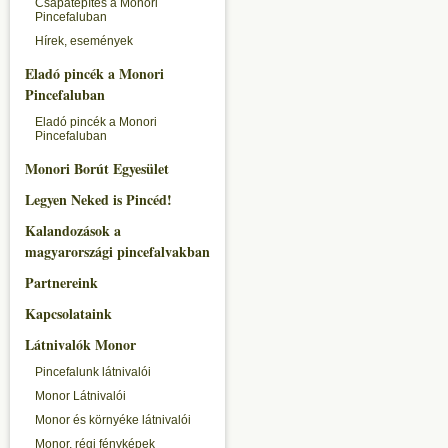
Csapatépítés a Monori
Pincefaluban
Hírek, események
Eladó pincék a Monori
Pincefaluban
Eladó pincék a Monori
Pincefaluban
Monori Borút Egyesület
Legyen Neked is Pincéd!
Kalandozások a
magyarországi pincefalvakban
Partnereink
Kapcsolataink
Látnivalók Monor
Pincefalunk látnivalói
Monor Látnivalói
Monor és környéke látnivalói
Monor, régi fényképek