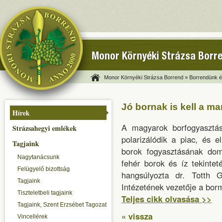
Monor Környéki Strázsa Borr
Monor Környéki Strázsa Borrend »
Borrendünk és
Jó bornak is kell a ma
Hírek
A magyarok borfogyasztási
Strázsahegyi emlékek
polarizálódik a piac, és 
Tagjaink
borok fogyasztásának dom
Nagytanácsunk
fehér borok és íz tekinte
Felügyelő bizottság
hangsúlyozta dr. Totth
Tagjaink
Intézetének vezetője a borm
Tiszteletbeli tagjaink
Teljes cikk olvasása >>
Tagjaink, Szent Erzsébet Tagozat
« vissza
Vincellérek