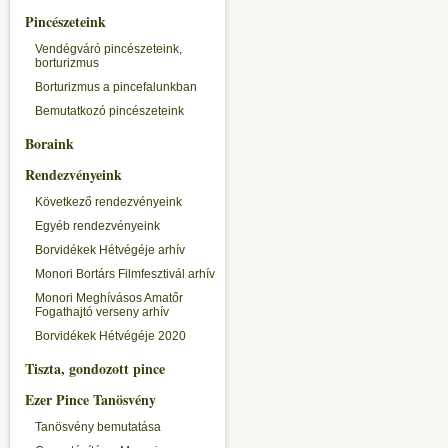
Pincészeteink
Vendégváró pincészeteink,
borturizmus
Borturizmus a pincefalunkban
Bemutatkozó pincészeteink
Boraink
Rendezvényeink
Következő rendezvényeink
Egyéb rendezvényeink
Borvidékek Hétvégéje arhív
Monori Bortárs Filmfesztivál arhív
Monori Meghívásos Amatőr
Fogathajtó verseny arhív
Borvidékek Hétvégéje 2020
Tiszta, gondozott pince
Ezer Pince Tanösvény
Tanösvény bemutatása