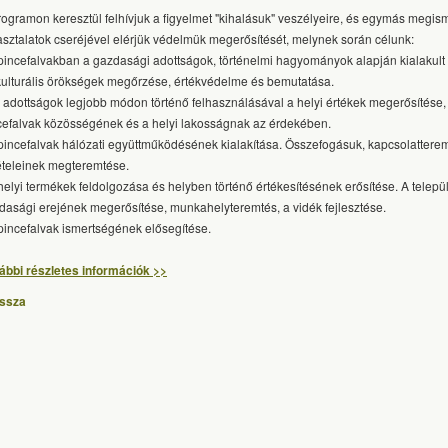
rogramon keresztül felhívjuk a figyelmet "kihalásuk" veszélyeire, és egymás megis
asztalatok cseréjével elérjük védelmük megerősítését, melynek során célunk:
 pincefalvakban a gazdasági adottságok, történelmi hagyományok alapján kialakult 
kulturális örökségek megőrzése, értékvédelme és bemutatása.
z adottságok legjobb módon történő felhasználásával a helyi értékek megerősítése,
cefalvak közösségének és a helyi lakosságnak az érdekében.
 pincefalvak hálózati együttműködésének kialakítása. Összefogásuk, kapcsolattere
tételeinek megteremtése.
 helyi termékek feldolgozása és helyben történő értékesítésének erősítése. A telepü
dasági erejének megerősítése, munkahelyteremtés, a vidék fejlesztése.
 pincefalvak ismertségének elősegítése.
ábbi részletes információk >>
issza