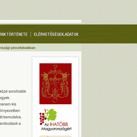
ÜNK TÖRTÉNETE
ELÉRHETŐSÉGEK, ADATOK
rszági pincefalvakban
közé sorolhatók
egyek.
 hanem kis
környezetben
át bemutatva.
landozások a