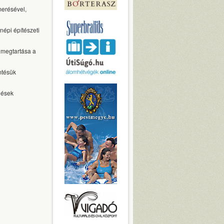
merésével,
népi építészeti
 megtartása a
mtésük
lések