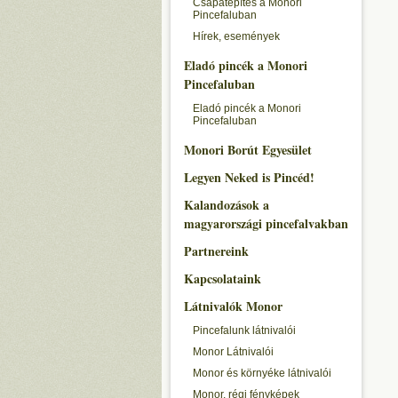
Csapatépítés a Monori
Pincefaluban
Hírek, események
Eladó pincék a Monori
Pincefaluban
Eladó pincék a Monori
Pincefaluban
Monori Borút Egyesület
Legyen Neked is Pincéd!
Kalandozások a
magyarországi pincefalvakban
Partnereink
Kapcsolataink
Látnivalók Monor
Pincefalunk látnivalói
Monor Látnivalói
Monor és környéke látnivalói
Monor, régi fényképek