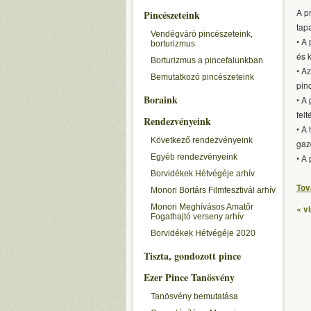
A p
Pincészeteink
tap
Vendégváró pincészeteink,
• A
borturizmus
és 
Borturizmus a pincefalunkban
• A
Bemutatkozó pincészeteink
pin
Boraink
• A
fel
Rendezvényeink
• A
Következő rendezvényeink
gaz
Egyéb rendezvényeink
• A
Borvidékek Hétvégéje arhív
Tov
Monori Bortárs Filmfesztivál arhív
Monori Meghívásos Amatőr
« v
Fogathajtó verseny arhív
Borvidékek Hétvégéje 2020
Tiszta, gondozott pince
Ezer Pince Tanösvény
Tanösvény bemutatása