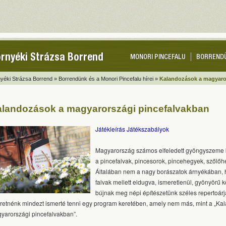
rnyéki Strázsa Borrend
MONORI PINCEFALU
BORREND
yéki Strázsa Borrend »
Borrendünk és a Monori Pincefalu hírei »
Kalandozások a magyaro
landozások a magyarországi pincefalvakban
Játékleírás Játékszabályok
Magyarország számos elfeledett gyöngyszeme 
a pincefalvak, pincesorok, pincehegyek, szőlőh
Általában nem a nagy borászatok árnyékában,
falvak mellett eldugva, ismeretlenül, gyönyörű 
bújnak meg népi építészetünk széles repertoárj
retnénk mindezt ismerté tenni egy program keretében, amely nem más, mint a „Ka
yarországi pincefalvakban”.