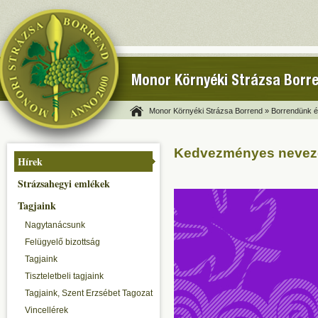
Monor Környéki Strázsa Borr
Monor Környéki Strázsa Borrend »
Borrendünk és
Kedvezményes nevezé
Hírek
Strázsahegyi emlékek
Tagjaink
Nagytanácsunk
Felügyelő bizottság
Tagjaink
Tiszteletbeli tagjaink
Tagjaink, Szent Erzsébet Tagozat
Vincellérek