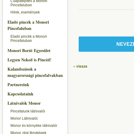
Csapatépítés a Monori
Pincefaluban
Hírek, események
Eladó pincék a Monori
Pincefaluban
Eladó pincék a Monori
Pincefaluban
NEVEZ
Monori Borút Egyesület
Legyen Neked is Pincéd!
« vissza
Kalandozások a
magyarországi pincefalvakban
Partnereink
Kapcsolataink
Látnivalók Monor
Pincefalunk látnivalói
Monor Látnivalói
Monor és környéke látnivalói
Monor, régi fényképek