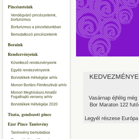
Pincészeteink
Vendégváró pincészeteink,
borturizmus
Borturizmus a pincefalunkban
Bemutatkozó pincészeteink
Boraink
Rendezvényeink
Következő rendezvényeink
Egyéb rendezvényeink
KEDVEZMÉNYES
Borvidékek Hétvégéje arhív
Monori Bortárs Filmfesztivál arhív
Monori Meghívásos Amatőr
Fogathajtó verseny arhív
Vasárnap éjfélig mé
Bor Maraton 122 futó
Borvidékek Hétvégéje 2020
Tiszta, gondozott pince
Legyél részese Európa
Ezer Pince Tanösvény
Tanösvény bemutatása