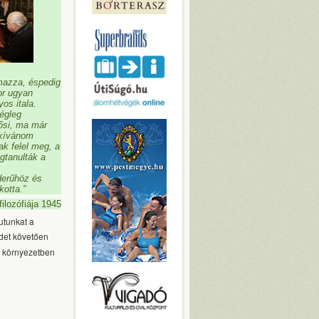
lmazza, éspedig
or ugyan
os itala.
égleg
 ősi, ma már
 kívánom
k felel meg, a
gtanulták a
derűhöz és
otta.”
ilozófiája 1945
utunkat a
édet követően
s környezetben