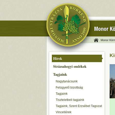
Monor Kö
Monor Körn
Ki
Hírek
Strázsahegyi emlékek
Tagjaink
Nagytanácsunk
Felügyelő bizottság
Tagjaink
Tiszteletbeli tagjaink
Tagjaink, Szent Erzsébet Tagozat
Vincellérek