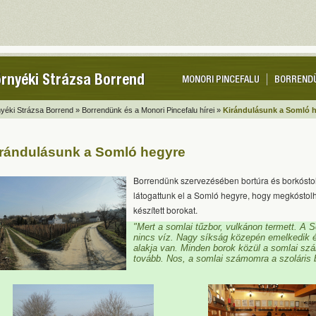
rnyéki Strázsa Borrend
MONORI PINCEFALU
BORREND
yéki Strázsa Borrend »
Borrendünk és a Monori Pincefalu hírei »
Kirándulásunk a Somló 
rándulásunk a Somló hegyre
Borrendünk szervezésében bortúra és borkóstol
látogattunk el a Somló hegyre, hogy megkóstolh
készített borokat.
"Mert a somlai tűzbor, vulkánon termett. A S
nincs víz. Nagy síkság közepén emelkedik 
alakja van. Minden borok közül a somlai sz
tovább. Nos, a somlai számomra a szoláris b