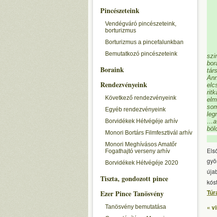
Pincészeteink
Vendégváró pincészeteink,
borturizmus
Borturizmus a pincefalunkban
Bemutatkozó pincészeteink
szi
bor
Boraink
tár
Ann
Rendezvényeink
elc
rit
Következő rendezvényeink
elm
som
Egyéb rendezvényeink
leg
Borvidékek Hétvégéje arhív
…a 
böl
Monori Bortárs Filmfesztivál arhív
Monori Meghívásos Amatőr
Els
Fogathajtó verseny arhív
gyö
Borvidékek Hétvégéje 2020
úja
Tiszta, gondozott pince
kós
Túr
Ezer Pince Tanösvény
« v
Tanösvény bemutatása