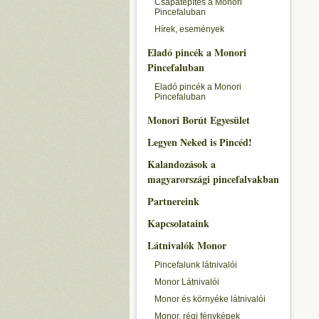
Csapatépítés a Monori
Pincefaluban
Hírek, események
Eladó pincék a Monori
Pincefaluban
Eladó pincék a Monori
Pincefaluban
Monori Borút Egyesület
Legyen Neked is Pincéd!
Kalandozások a
magyarországi pincefalvakban
Partnereink
Kapcsolataink
Látnivalók Monor
Pincefalunk látnivalói
Monor Látnivalói
Monor és környéke látnivalói
Monor, régi fényképek