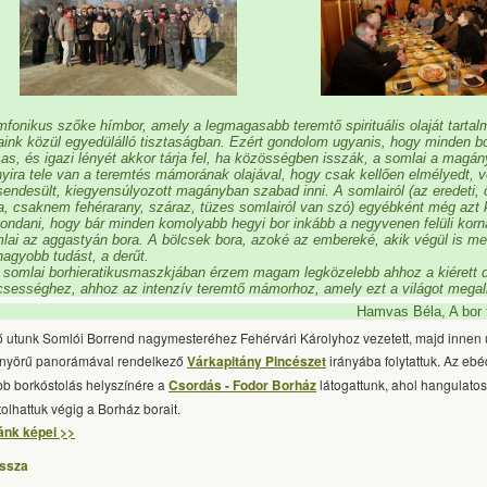
mfonikus szőke hímbor, amely a legmagasabb teremtő spirituális olaját tarta
aink közül egyedülálló tisztaságban. Ezért gondolom ugyanis, hogy minden b
sas, és igazi lényét akkor tárja fel, ha közösségben isszák, a somlai a magány
yira tele van a teremtés mámorának olajával, hogy csak kellően elmélyedt, v
sendesült, kiegyensúlyozott magányban szabad inni. A somlairól (az eredeti,
ka, csaknem fehérarany, száraz, tüzes somlairól van szó) egyébként még azt
ondani, hogy bár minden komolyabb hegyi bor inkább a negyvenen felüli korna
lai az aggastyán bora. A bölcsek bora, azoké az embereké, akik végül is me
nagyobb tudást, a derűt.
somlai bor
hieratikus
maszkjában érzem magam legközelebb ahhoz a kiérett 
csességhez, ahhoz az intenzív teremtő mámorhoz, amely ezt a világot megalk
Hamvas Béla, A bor f
ő utunk Somlói Borrend nagymesteréhez Fehérvári Károlyhoz vezetett, majd innen 
nyörű panorámával rendelkező
Várkapitány Pincészet
irányába folytattuk. Az eb
bb borkóstolás helyszínére a
Csordás - Fodor Borház
látogattunk, ahol hangulato
tolhattuk végig a Borház borait.
ánk képei >>
issza