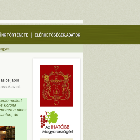
ÜNK TÖRTÉNETE
ELÉRHETŐSÉGEK, ADATOK
hegyre
ás céljából
assuk az ott
omló mellett
és korona
ámomra a nincs
ariton, de