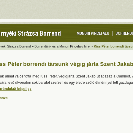
rnyéki Strázsa Borrend
MONORI PINCEFALU
BORREND
yéki Strázsa Borrend »
Borrendünk és a Monori Pincefalu hírei »
Kiss Péter borrendi társu
ss Péter borrendi társunk végig járta Szent Jakab
ak álmát valósította meg Kiss Péter, végigjárta Szent Jakab útját azaz a Caminót. A 
bára tevő útvonalon sok barátot szerzett és egy életre szóló élménnyel lett gazdaga
arándokút képei >>
issza