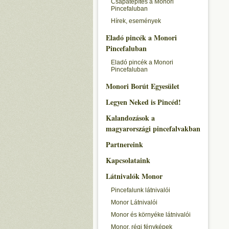
Csapatépítés a Monori
Pincefaluban
Hírek, események
Eladó pincék a Monori
Pincefaluban
Eladó pincék a Monori
Pincefaluban
Monori Borút Egyesület
Legyen Neked is Pincéd!
Kalandozások a
magyarországi pincefalvakban
Partnereink
Kapcsolataink
Látnivalók Monor
Pincefalunk látnivalói
Monor Látnivalói
Monor és környéke látnivalói
Monor, régi fényképek