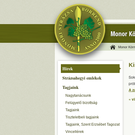
Monor Kö
Monor Körn
Ki
Hírek
Sok
Strázsahegyi emlékek
pró
Tagjaink
A z
Nagytanácsunk
« v
Felügyelő bizottság
Tagjaink
Tiszteletbeli tagjaink
Tagjaink, Szent Erzsébet Tagozat
Vincellérek