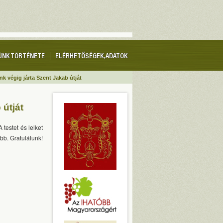
ÜNK TÖRTÉNETE
ELÉRHETŐSÉGEK, ADATOK
nk végig járta Szent Jakab útját
 útját
testet és lelket
bb. Gratulálunk!