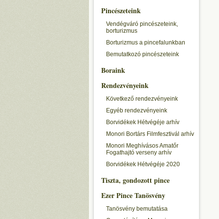
Pincészeteink
Vendégváró pincészeteink,
borturizmus
Borturizmus a pincefalunkban
Bemutatkozó pincészeteink
Boraink
Rendezvényeink
Következő rendezvényeink
Egyéb rendezvényeink
Borvidékek Hétvégéje arhív
Monori Bortárs Filmfesztivál arhív
Monori Meghívásos Amatőr
Fogathajtó verseny arhív
Borvidékek Hétvégéje 2020
Tiszta, gondozott pince
Ezer Pince Tanösvény
Tanösvény bemutatása