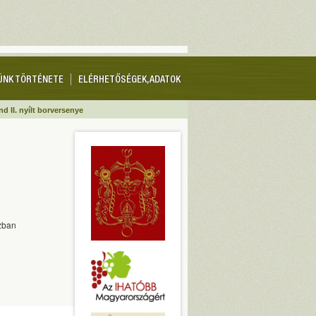
ÜNK TÖRTÉNETE
ELÉRHETŐSÉGEK, ADATOK
d II. nyílt borversenye
ázban