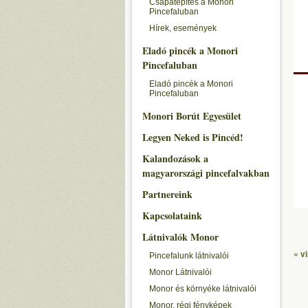
Csapatépítés a Monori
Pincefaluban
Hírek, események
Eladó pincék a Monori
Pincefaluban
Eladó pincék a Monori
Pincefaluban
Monori Borút Egyesület
Legyen Neked is Pincéd!
Kalandozások a
magyarországi pincefalvakban
Partnereink
Kapcsolataink
Látnivalók Monor
« v
Pincefalunk látnivalói
Monor Látnivalói
Monor és környéke látnivalói
Monor, régi fényképek