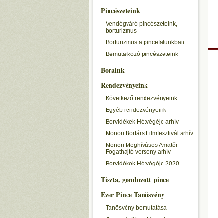
Pincészeteink
Vendégváró pincészeteink,
borturizmus
Borturizmus a pincefalunkban
Bemutatkozó pincészeteink
Boraink
Rendezvényeink
Következő rendezvényeink
Egyéb rendezvényeink
Borvidékek Hétvégéje arhív
Monori Bortárs Filmfesztivál arhív
Monori Meghívásos Amatőr
Fogathajtó verseny arhív
Borvidékek Hétvégéje 2020
Tiszta, gondozott pince
Ezer Pince Tanösvény
Tanösvény bemutatása