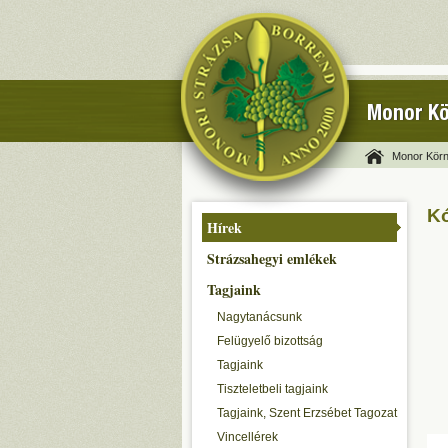
Monor Kö
Monor Körn
Kó
Hírek
Strázsahegyi emlékek
Tagjaink
Nagytanácsunk
Felügyelő bizottság
Tagjaink
Tiszteletbeli tagjaink
Tagjaink, Szent Erzsébet Tagozat
Vincellérek