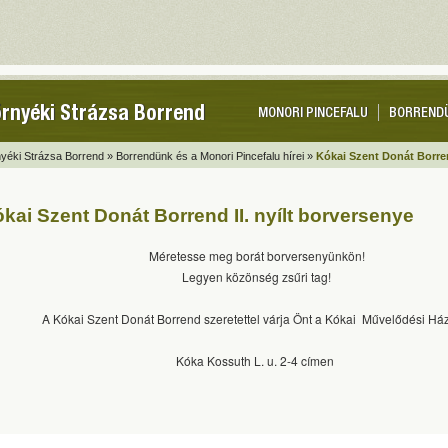
rnyéki Strázsa Borrend
MONORI PINCEFALU
BORREND
yéki Strázsa Borrend »
Borrendünk és a Monori Pincefalu hírei »
Kókai Szent Donát Borren
kai Szent Donát Borrend II. nyílt borversenye
Méretesse meg borát borversenyünkön!
Legyen közönség zsűri tag!
A Kókai Szent Donát Borrend szeretettel várja Önt a Kókai Művelődési H
Kóka Kossuth L. u. 2-4 címen