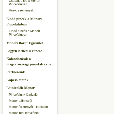
Csapatépítés a Monori
Pincefaluban
Hírek, események
Eladó pincék a Monori
Pincefaluban
Eladó pincék a Monori
Pincefaluban
Monori Borút Egyesület
Legyen Neked is Pincéd!
Kalandozások a
magyarországi pincefalvakban
Partnereink
Kapcsolataink
Látnivalók Monor
Pincefalunk látnivalói
Monor Látnivalói
Monor és környéke látnivalói
Monor, régi fényképek