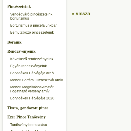
Pincészeteink
« vissza
Vendégváró pincészeteink,
borturizmus
Borturizmus a pincefalunkban
Bemutatkozó pincészeteink
Boraink
Rendezvényeink
Következő rendezvényeink
Egyéb rendezvényeink
Borvidékek Hétvégéje arhív
Monori Bortárs Filmfesztivál arhív
Monori Meghívásos Amatőr
Fogathajtó verseny arhív
Borvidékek Hétvégéje 2020
Tiszta, gondozott pince
Ezer Pince Tanösvény
Tanösvény bemutatása