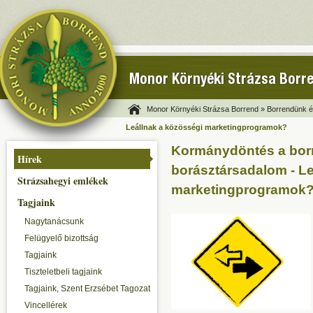
Monor Környéki Strázsa Borr
Monor Környéki Strázsa Borrend »
Borrendünk és
Leállnak a közösségi marketingprogramok?
Kormánydöntés a borma
Hírek
borásztársadalom - Le
Strázsahegyi emlékek
marketingprogramok
Tagjaink
Nagytanácsunk
Felügyelő bizottság
Tagjaink
Tiszteletbeli tagjaink
Tagjaink, Szent Erzsébet Tagozat
Vincellérek