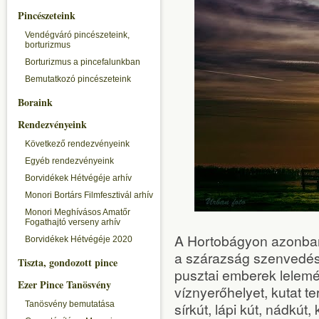
Pincészeteink
Vendégváró pincészeteink,
borturizmus
Borturizmus a pincefalunkban
Bemutatkozó pincészeteink
Boraink
Rendezvényeink
Következő rendezvényeink
Egyéb rendezvényeink
Borvidékek Hétvégéje arhív
Monori Bortárs Filmfesztivál arhív
Monori Meghívásos Amatőr
Fogathajtó verseny arhív
A Hortobágyon azonban,
Borvidékek Hétvégéje 2020
a szárazság szenvedéss
Tiszta, gondozott pince
pusztai emberek lelem
Ezer Pince Tanösvény
víznyerőhelyet, kutat t
Tanösvény bemutatása
sírkút, lápi kút, nádkút