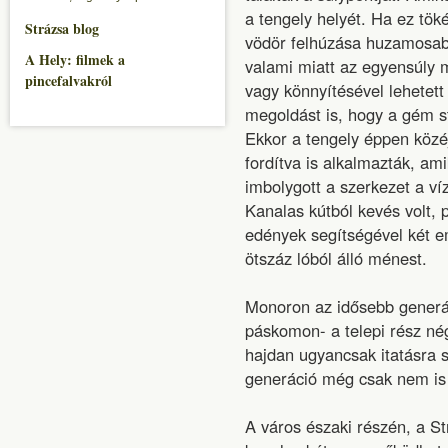
a tengely helyét. Ha ez töké
Strázsa blog
vödör felhúzása huzamosabb
A Hely: filmek a
valami miatt az egyensúly 
pincefalvakról
vagy könnyítésével lehetet
megoldást is, hogy a gém st
Ekkor a tengely éppen közéj
fordítva is alkalmazták, ami
imbolygott a szerkezet a ví
Kanalas kútból kevés volt, p
edények segítségével két em
ötszáz lóból álló ménest.
Monoron az idősebb generác
páskomon- a telepi rész nég
hajdan ugyancsak itatásra s
generáció még csak nem is 
A város északi részén, a 