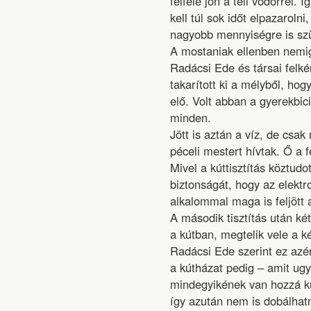
felfelé jön a teli vödörrel
kell túl sok időt elpazaro
nagyobb mennyiségre is szük
A mostaniak ellenben nemig
Radácsi Ede és társai felké
takarított ki a mélyből, hog
elő. Volt abban a gyerekbicik
minden.
Jött is aztán a víz, de csa
péceli mestert hívtak. Ő a f
Mivel a kúttisztítás köztud
biztonságát, hogy az elektr
alkalommal maga is feljött 
A második tisztítás után k
a kútban, megtelik vele a ké
Radácsi Ede szerint ez azér
a kútházat pedig – amit ugy
mindegyikének van hozzá k
így azután nem is dobálhat