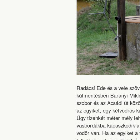
Radácsi Ede és a vele szöv
kútmentésben Baranyi Mikló
szobor és az Acsádi út közöt
az egyiket, egy kétvödrös k
Úgy tizenkét méter mély le
vasbordákba kapaszkodik a
vödör van. Ha az egyiket a