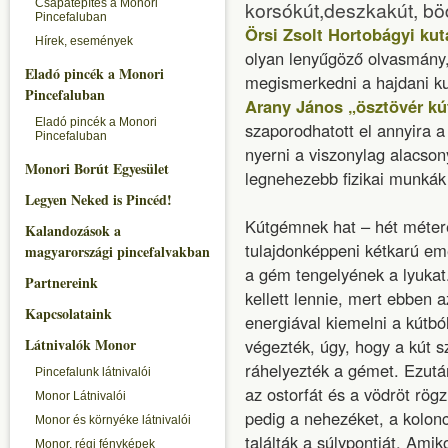
Csapatépítés a Monori
korsókút,deszkakút, böd
Pincefaluban
Örsi Zsolt Hortobágyi kut
Hírek, események
olyan lenyűgöző olvasmány,
Eladó pincék a Monori
megismerkedni a hajdani ku
Pincefaluban
Arany János „ösztövér k
Eladó pincék a Monori
szaporodhatott el annyira a 
Pincefaluban
nyerni a viszonylag alacsony 
Monori Borút Egyesület
legnehezebb fizikai munkák 
Legyen Neked is Pincéd!
Kútgémnek hat – hét méteres
Kalandozások a
tulajdonképpeni kétkarú eme
magyarországi pincefalvakban
a gém tengelyének a lyuka
Partnereink
kellett lennie, mert ebben 
Kapcsolataink
energiával kiemelni a kútbó
Látnivalók Monor
végezték, úgy, hogy a kút s
ráhelyezték a gémet. Ezután 
Pincefalunk látnivalói
az ostorfát és a vödröt rög
Monor Látnivalói
pedig a nehezéket, a kolo
Monor és környéke látnivalói
találták a súlypontját. Ami
Monor, régi fényképek