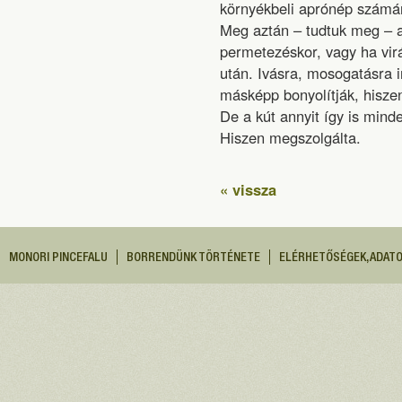
környékbeli aprónép számá
Meg aztán – tudtuk meg – a
permetezéskor, vagy ha virá
után. Ivásra, mosogatásra i
másképp bonyolítják, hiszen 
De a kút annyit így is min
Hiszen megszolgálta.
« vissza
MONORI PINCEFALU
BORRENDÜNK TÖRTÉNETE
ELÉRHETŐSÉGEK, ADAT