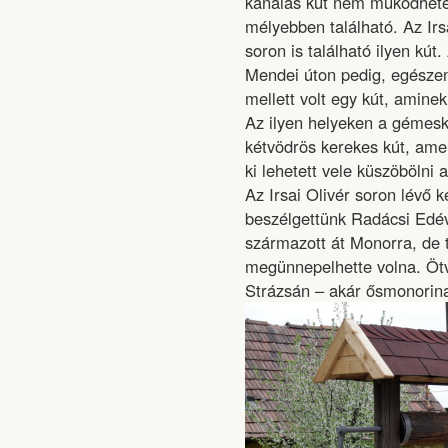
kanalas kút nem működhetet
mélyebben található. Az Irs
soron is található ilyen kút
Mendei úton pedig, egészen 
mellett volt egy kút, aminek 
Az ilyen helyeken a gémesk
kétvödrös kerekes kút, amel
ki lehetett vele küszöbölni 
Az Irsai Olivér soron lévő
beszélgettünk Radácsi Edéve
származott át Monorra, de 
megünnepelhette volna. Ötve
Strázsán – akár ősmonorin