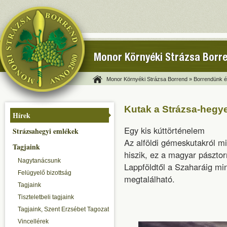
Monor Környéki Strázsa Borr
Monor Környéki Strázsa Borrend »
Borrendünk és
Kutak a Strázsa-hegy
Hírek
Egy kis kúttörténelem
Strázsahegyi emlékek
Az alföldi gémeskutakról mi
Tagjaink
hiszik, ez a magyar pászto
Nagytanácsunk
Lappföldtől a Szaharáig mi
Felügyelő bizottság
megtalálható.
Tagjaink
Tiszteletbeli tagjaink
Tagjaink, Szent Erzsébet Tagozat
Vincellérek