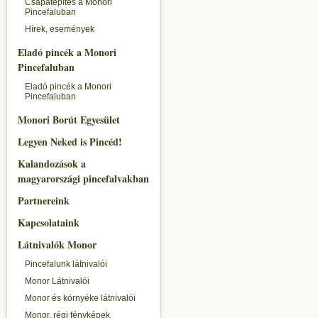
Csapatépítés a Monori
Pincefaluban
Hírek, események
Eladó pincék a Monori
Pincefaluban
Eladó pincék a Monori
Pincefaluban
Monori Borút Egyesület
Legyen Neked is Pincéd!
Kalandozások a
magyarországi pincefalvakban
Partnereink
Kapcsolataink
Látnivalók Monor
Pincefalunk látnivalói
Monor Látnivalói
Monor és környéke látnivalói
Monor, régi fényképek