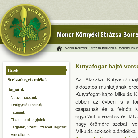
Monor Környéki Strázsa Borr
Monor Környéki Strázsa Borrend »
Borrendünk és
Kutyafogat-hajtó ver
Hírek
Az Alaszka Kutyaszánhajt
Strázsahegyi emlékek
áldozatos munkájának ere
Tagjaink
Kutyafogat-hajtó Mikulás 
Nagytanácsunk
ebben az évben is a forra
Felügyelő bizottság
csapatnak és a felnőtt 
Tagjaink
egyaránt élvezetes és lát
Tiszteletbeli tagjaink
nagy örömére szobati ver
Tagjaink, Szent Erzsébet Tagozat
Mikulás sok-sok ajándékkal
Vincellérek