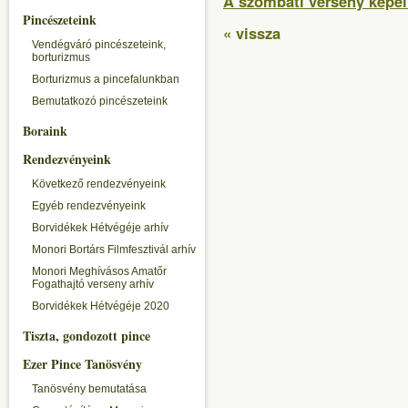
A szombati verseny képei
Pincészeteink
« vissza
Vendégváró pincészeteink,
borturizmus
Borturizmus a pincefalunkban
Bemutatkozó pincészeteink
Boraink
Rendezvényeink
Következő rendezvényeink
Egyéb rendezvényeink
Borvidékek Hétvégéje arhív
Monori Bortárs Filmfesztivál arhív
Monori Meghívásos Amatőr
Fogathajtó verseny arhív
Borvidékek Hétvégéje 2020
Tiszta, gondozott pince
Ezer Pince Tanösvény
Tanösvény bemutatása