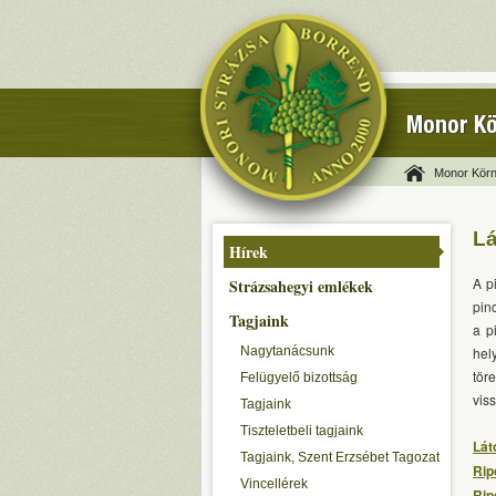
Monor Kö
Monor Körn
Lá
Hírek
A p
Strázsahegyi emlékek
pin
Tagjaink
a p
Nagytanácsunk
hel
tör
Felügyelő bizottság
vis
Tagjaink
Tiszteletbeli tagjaink
Lát
Tagjaink, Szent Erzsébet Tagozat
Rip
Vincellérek
Ripo