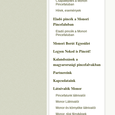
Csapatépítés a Monori
Pincefaluban
Hírek, események
Eladó pincék a Monori
Pincefaluban
Eladó pincék a Monori
Pincefaluban
Monori Borút Egyesület
Legyen Neked is Pincéd!
Kalandozások a
magyarországi pincefalvakban
Partnereink
Kapcsolataink
Látnivalók Monor
Pincefalunk látnivalói
Monor Látnivalói
Monor és környéke látnivalói
Monor, régi fényképek