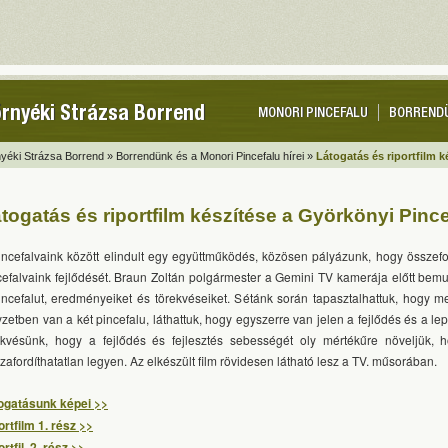
rnyéki Strázsa Borrend
MONORI PINCEFALU
BORREND
yéki Strázsa Borrend »
Borrendünk és a Monori Pincefalu hírei »
Látogatás és riportfilm 
togatás és riportfilm készítése a Györkönyi Pinc
incefalvaink között elindult egy együttműködés, közösen pályázunk, hogy összef
cefalvaink fejlődését. Braun Zoltán polgármester a Gemini TV kamerája előtt bemu
incefalut, eredményeiket és törekvéseiket. Sétánk során tapasztalhattuk, hogy 
yzetben van a két pincefalu, láthattuk, hogy egyszerre van jelen a fejlődés és a le
ekvésünk, hogy a fejlődés és fejlesztés sebességét oly mértékűre növeljük, 
szafordíthatatlan legyen. Az elkészült film rövidesen látható lesz a TV. műsorában.
ogatásunk képei >>
ortfilm 1. rész >>
rtfil, 2. rész >>