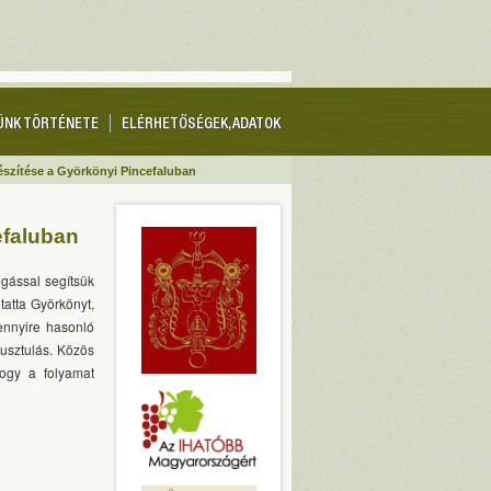
ÜNK TÖRTÉNETE
ELÉRHETŐSÉGEK, ADATOK
készítése a Györkönyi Pincefaluban
efaluban
ogással segítsük
tatta Györkönyt,
mennyire hasonló
pusztulás. Közös
hogy a folyamat