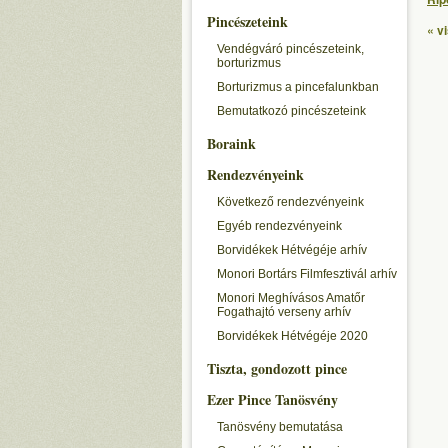
Pincészeteink
« v
Vendégváró pincészeteink,
borturizmus
Borturizmus a pincefalunkban
Bemutatkozó pincészeteink
Boraink
Rendezvényeink
Következő rendezvényeink
Egyéb rendezvényeink
Borvidékek Hétvégéje arhív
Monori Bortárs Filmfesztivál arhív
Monori Meghívásos Amatőr
Fogathajtó verseny arhív
Borvidékek Hétvégéje 2020
Tiszta, gondozott pince
Ezer Pince Tanösvény
Tanösvény bemutatása