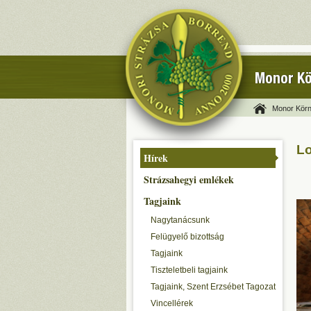
Monor Kö
Monor Körn
Lo
Hírek
Strázsahegyi emlékek
Tagjaink
Nagytanácsunk
Felügyelő bizottság
Tagjaink
Tiszteletbeli tagjaink
Tagjaink, Szent Erzsébet Tagozat
Vincellérek