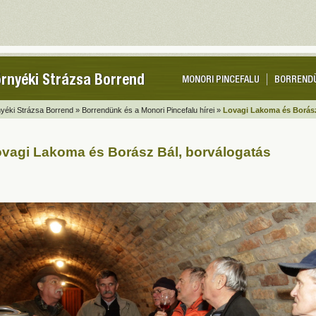
rnyéki Strázsa Borrend
MONORI PINCEFALU
BORREND
yéki Strázsa Borrend »
Borrendünk és a Monori Pincefalu hírei »
Lovagi Lakoma és Borász
vagi Lakoma és Borász Bál, borválogatás