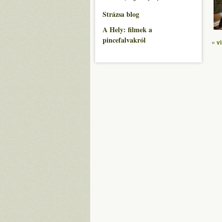
Strázsa blog
A Hely: filmek a
pincefalvakról
« v