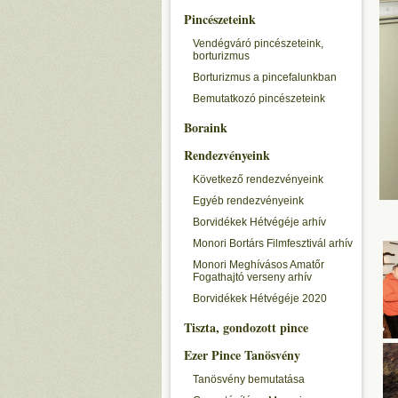
Pincészeteink
Vendégváró pincészeteink,
borturizmus
Borturizmus a pincefalunkban
Bemutatkozó pincészeteink
Boraink
Rendezvényeink
Következő rendezvényeink
Egyéb rendezvényeink
Borvidékek Hétvégéje arhív
Monori Bortárs Filmfesztivál arhív
Monori Meghívásos Amatőr
Fogathajtó verseny arhív
Borvidékek Hétvégéje 2020
Tiszta, gondozott pince
Ezer Pince Tanösvény
Tanösvény bemutatása