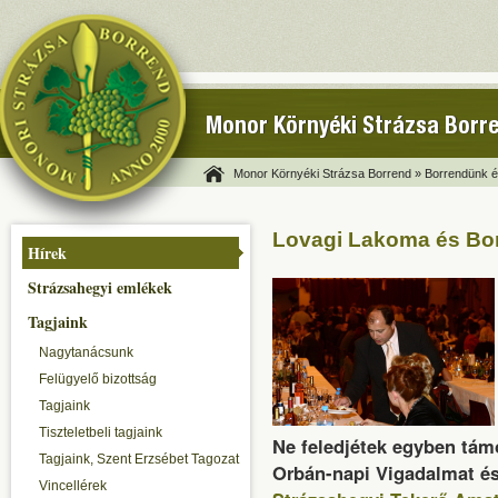
Monor Környéki Strázsa Borr
Monor Környéki Strázsa Borrend »
Borrendünk és
Lovagi Lakoma és Bor
Hírek
Strázsahegyi emlékek
Tagjaink
Nagytanácsunk
Felügyelő bizottság
Tagjaink
Tiszteletbeli tagjaink
Ne feledjétek egyben tám
Tagjaink, Szent Erzsébet Tagozat
Orbán-napi Vigadalmat és
Vincellérek