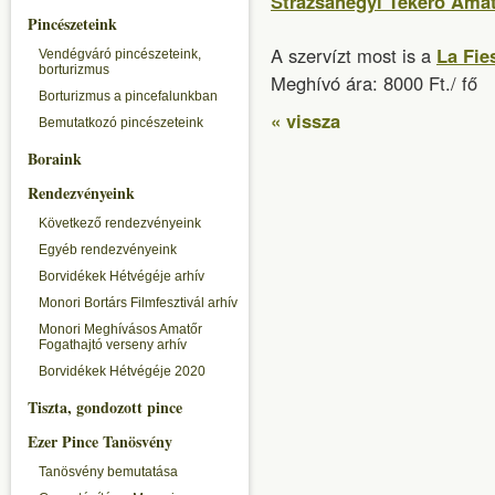
Strázsahegyi Tekerő Amat
Pincészeteink
A szervízt most is a
La Fie
Vendégváró pincészeteink,
borturizmus
Meghívó ára: 8000 Ft./ fő
Borturizmus a pincefalunkban
« vissza
Bemutatkozó pincészeteink
Boraink
Rendezvényeink
Következő rendezvényeink
Egyéb rendezvényeink
Borvidékek Hétvégéje arhív
Monori Bortárs Filmfesztivál arhív
Monori Meghívásos Amatőr
Fogathajtó verseny arhív
Borvidékek Hétvégéje 2020
Tiszta, gondozott pince
Ezer Pince Tanösvény
Tanösvény bemutatása