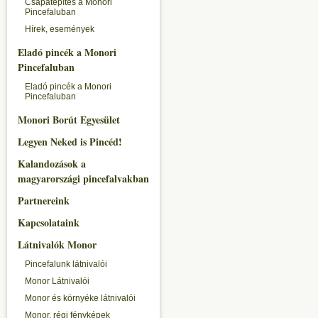
Csapatépítés a Monori
Pincefaluban
Hírek, események
Eladó pincék a Monori
Pincefaluban
Eladó pincék a Monori
Pincefaluban
Monori Borút Egyesület
Legyen Neked is Pincéd!
Kalandozások a
magyarországi pincefalvakban
Partnereink
Kapcsolataink
Látnivalók Monor
Pincefalunk látnivalói
Monor Látnivalói
Monor és környéke látnivalói
Monor, régi fényképek