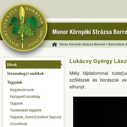
Monor Környéki Strázsa Borr
Monor Környéki Strázsa Borrend »
Borrendünk és
Lukácsy György Lász
Hírek
Mély fájdalommal tudatju
Strázsahegyi emlékek
szőlészek és borászok ve
Tagjaink
elhunyt.
Nagytanácsunk
Felügyelő bizottság
Tagjaink
Tiszteletbeli tagjaink
Tagjaink, Szent Erzsébet Tagozat
Vincellérek