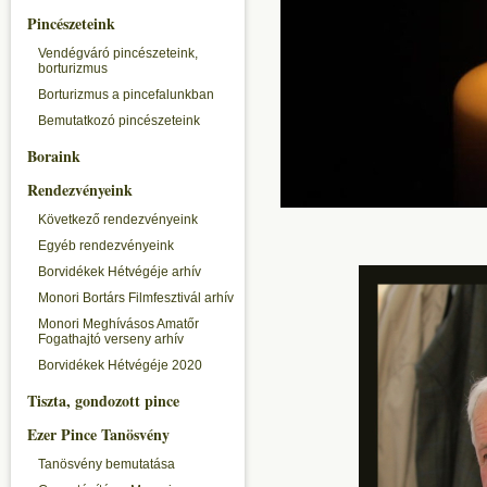
Pincészeteink
Vendégváró pincészeteink,
borturizmus
Borturizmus a pincefalunkban
Bemutatkozó pincészeteink
Boraink
Rendezvényeink
Következő rendezvényeink
Egyéb rendezvényeink
Borvidékek Hétvégéje arhív
Monori Bortárs Filmfesztivál arhív
Monori Meghívásos Amatőr
Fogathajtó verseny arhív
Borvidékek Hétvégéje 2020
Tiszta, gondozott pince
Ezer Pince Tanösvény
Tanösvény bemutatása