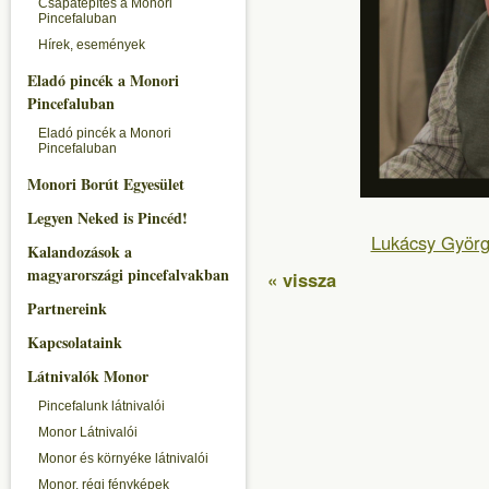
Csapatépítés a Monori
Pincefaluban
Hírek, események
Eladó pincék a Monori
Pincefaluban
Eladó pincék a Monori
Pincefaluban
Monori Borút Egyesület
Legyen Neked is Pincéd!
Lukácsy Györg
Kalandozások a
magyarországi pincefalvakban
« vissza
Partnereink
Kapcsolataink
Látnivalók Monor
Pincefalunk látnivalói
Monor Látnivalói
Monor és környéke látnivalói
Monor, régi fényképek