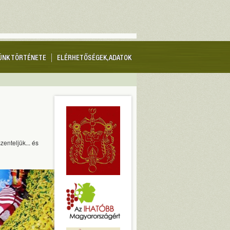
ÜNK TÖRTÉNETE
ELÉRHETŐSÉGEK, ADATOK
enteljük... és