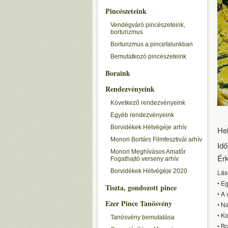
Pincészeteink
Vendégváró pincészeteink,
borturizmus
Borturizmus a pincefalunkban
Bemutatkozó pincészeteink
Boraink
Rendezvényeink
Következő rendezvényeink
Egyéb rendezvényeink
Borvidékek Hétvégéje arhív
He
Monori Bortárs Filmfesztivál arhív
Idő
Monori Meghívásos Amatőr
Érk
Fogathajtó verseny arhív
Borvidékek Hétvégéje 2020
Lás
• E
Tiszta, gondozott pince
• A
Ezer Pince Tanösvény
• N
• Ko
Tanösvény bemutatása
• Br