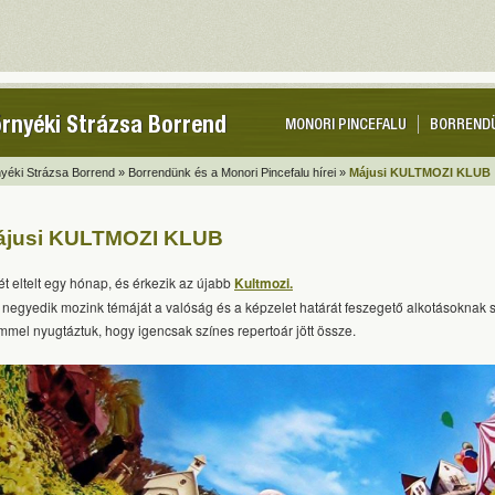
rnyéki Strázsa Borrend
MONORI PINCEFALU
BORREND
yéki Strázsa Borrend »
Borrendünk és a Monori Pincefalu hírei »
Májusi KULTMOZI KLUB
ájusi KULTMOZI KLUB
ét eltelt egy hónap, és érkezik az újabb
Kultmozi.
i negyedik mozink témáját a valóság és a képzelet határát feszegető alkotásoknak sz
mmel nyugtáztuk, hogy igencsak színes repertoár jött össze.