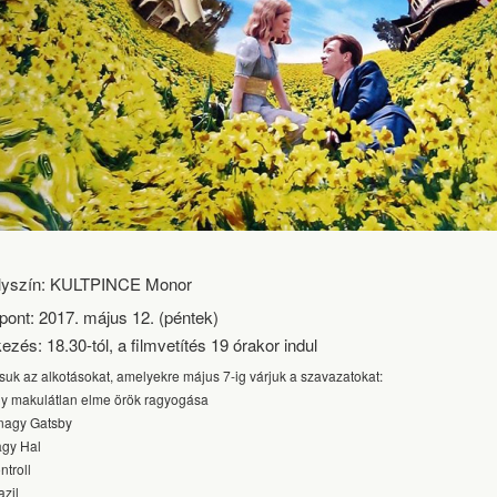
lyszín: KULTPINCE Monor
pont: 2017. május 12. (péntek)
ezés: 18.30-tól, a filmvetítés 19 órakor indul
suk az alkotásokat, amelyekre május 7-ig várjuk a szavazatokat:
gy makulátlan elme örök ragyogása
 nagy Gatsby
agy Hal
ntroll
azil