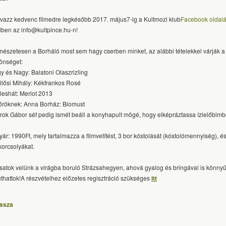
vazz kedvenc filmedre legkésőbb 2017. május7-ig a Kultmozi klub
Facebook oldal
lben az info@kultpince.hu-n!
mészetesen a Borháló most sem hagy cserben minket, az alábbi tételekkel várják a
önséget:
y és Nagy: Balatoni Olaszrizling
llősi Mihály: Kékfrankos Rosé
leshát: Merlot 2013
őröknek: Anna Borház: Biomust
rok Gábor séf pedig ismét beáll a konyhapult mögé, hogy elképráztassa ízlelőbimb
yár: 1990Ft, mely tartalmazza a filmvetítést, 3 bor kóstolását (kóstolómennyiség), é
korcsolyákat.
tsatok velünk a virágba boruló Strázsahegyen, ahová gyalog és bringával is könnyű
juthattok!A részvételhez előzetes regisztráció szükséges
itt
issza