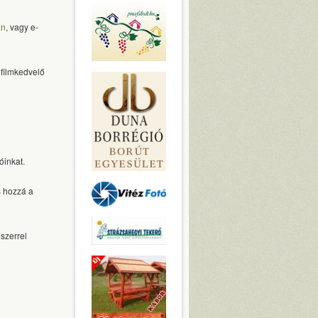
án
, vagy e-
 filmkedvelő
óinkat.
s hozzá a
szerrel