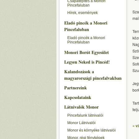
Csapatépítés a Monori
Pincefaluban
Sza
Hírek, események
mai
Eladó pincék a Monori
Pincefaluban
Ter
köz
Eladó pincék a Monori
Pincefaluban
Nag
Szö
Monori Borút Egyesület
Sze
Legyen Neked is Pincéd!
Sof
Szu
Kalandozások a
magyarországi pincefalvakban
Jeg
Partnereink
bor
Kapcsolataink
Tar
Látnivalók Monor
fel
Pincefalunk látnivalói
Monor Látnivalói
« v
Monor és környéke látnivalói
Monor, régi fényképek