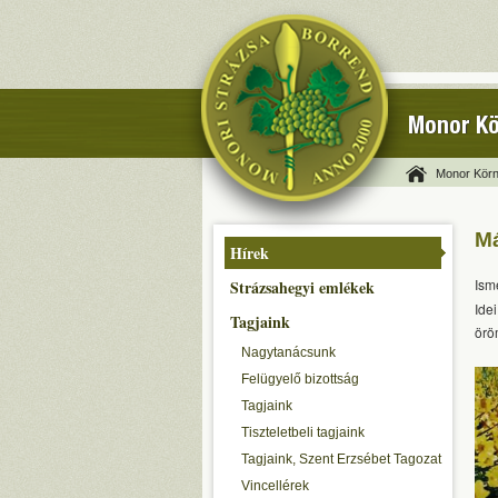
Monor Kö
Monor Körn
M
Hírek
Ism
Strázsahegyi emlékek
Ide
Tagjaink
örö
Nagytanácsunk
Felügyelő bizottság
Tagjaink
Tiszteletbeli tagjaink
Tagjaink, Szent Erzsébet Tagozat
Vincellérek