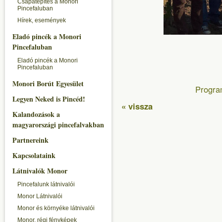
Csapatépítés a Monori
Pincefaluban
Hírek, események
Eladó pincék a Monori
Pincefaluban
Eladó pincék a Monori
Pincefaluban
Monori Borút Egyesület
Progra
Legyen Neked is Pincéd!
« vissza
Kalandozások a
magyarországi pincefalvakban
Partnereink
Kapcsolataink
Látnivalók Monor
Pincefalunk látnivalói
Monor Látnivalói
Monor és környéke látnivalói
Monor, régi fényképek