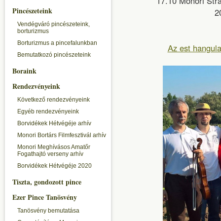
17.10 Monori Str
Pincészeteink
2
Vendégváró pincészeteink,
borturizmus
Borturizmus a pincefalunkban
Az est hangula
Bemutatkozó pincészeteink
Boraink
Rendezvényeink
Következő rendezvényeink
Egyéb rendezvényeink
Borvidékek Hétvégéje arhív
Monori Bortárs Filmfesztivál arhív
Monori Meghívásos Amatőr
Fogathajtó verseny arhív
Borvidékek Hétvégéje 2020
Tiszta, gondozott pince
Ezer Pince Tanösvény
Tanösvény bemutatása