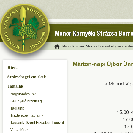
Monor Környéki Strázsa Borr
Monor Környéki Strázsa Borrend »
Egyéb rendez
Márton-napi Újbor Ün
Hírek
Strázsahegyi emlékek
a Monori Vig
Tagjaink
Nagytanácsunk
Felügyelő bizottság
Tagjaink
15.00 K
Tiszteletbeli tagjaink
17.0
Tagjaink, Szent Erzsébet Tagozat
17.
Vincellérek