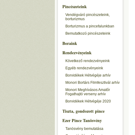
Pincészeteink
Vendégváró pincészeteink,
borturizmus
Borturizmus a pincefalunkban
Bemutatkozó pincészeteink
Boraink
Rendezvényeink
Következő rendezvényeink
Egyéb rendezvényeink
Borvidékek Hétvégéje arhív
Monori Bortárs Filmfesztivál arhív
Monori Meghívásos Amatőr
Fogathajtó verseny arhív
Borvidékek Hétvégéje 2020
Tiszta, gondozott pince
Ezer Pince Tanösvény
Tanösvény bemutatása