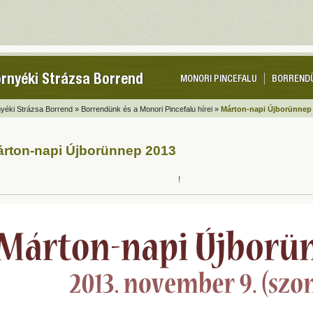
rnyéki Strázsa Borrend
MONORI PINCEFALU
BORREND
yéki Strázsa Borrend »
Borrendünk és a Monori Pincefalu hírei »
Márton-napi Újborünnep
rton-napi Újborünnep 2013
!