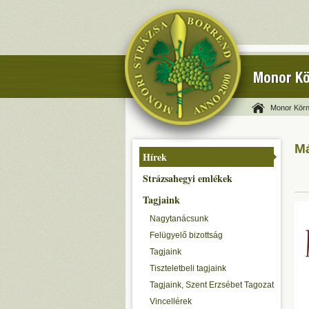
Monor Kö
Monor Körn
Má
Hírek
Strázsahegyi emlékek
Tagjaink
Nagytanácsunk
Felügyelő bizottság
Tagjaink
Tiszteletbeli tagjaink
Tagjaink, Szent Erzsébet Tagozat
Vincellérek