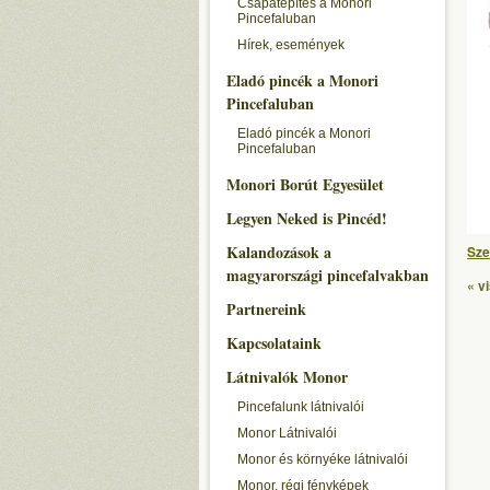
Csapatépítés a Monori
Pincefaluban
Hírek, események
Eladó pincék a Monori
Pincefaluban
Eladó pincék a Monori
Pincefaluban
Monori Borút Egyesület
Legyen Neked is Pincéd!
Kalandozások a
Sze
magyarországi pincefalvakban
« v
Partnereink
Kapcsolataink
Látnivalók Monor
Pincefalunk látnivalói
Monor Látnivalói
Monor és környéke látnivalói
Monor, régi fényképek