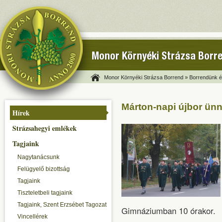
Monor Környéki Strázsa Borr
Monor Környéki Strázsa Borrend »
Borrendünk és
Márton-napi újbor ün
Hírek
Strázsahegyi emlékek
Tagjaink
Nagytanácsunk
Felügyelő bizottság
Tagjaink
Tiszteletbeli tagjaink
Tagjaink, Szent Erzsébet Tagozat
Gimnáziumban 10 órakor.
Vincellérek