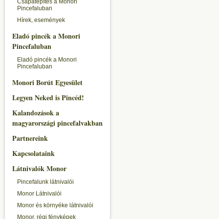
Csapatépítés a Monori
Pincefaluban
Hírek, események
Eladó pincék a Monori
Pincefaluban
Eladó pincék a Monori
Pincefaluban
Monori Borút Egyesület
Legyen Neked is Pincéd!
Kalandozások a
magyarországi pincefalvakban
Partnereink
Kapcsolataink
Látnivalók Monor
Pincefalunk látnivalói
Monor Látnivalói
Monor és környéke látnivalói
Monor, régi fényképek