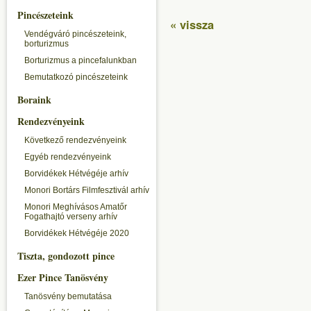
Pincészeteink
« vissza
Vendégváró pincészeteink,
borturizmus
Borturizmus a pincefalunkban
Bemutatkozó pincészeteink
Boraink
Rendezvényeink
Következő rendezvényeink
Egyéb rendezvényeink
Borvidékek Hétvégéje arhív
Monori Bortárs Filmfesztivál arhív
Monori Meghívásos Amatőr
Fogathajtó verseny arhív
Borvidékek Hétvégéje 2020
Tiszta, gondozott pince
Ezer Pince Tanösvény
Tanösvény bemutatása