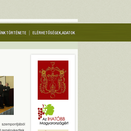
ÜNK TÖRTÉNETE
ELÉRHETŐSÉGEK, ADATOK
ő szempontjából
jd reménykedtek,