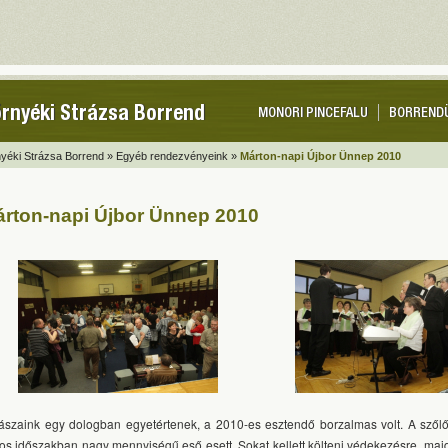
rnyéki Strázsa Borrend
MONORI PINCEFALU
BORREND
yéki Strázsa Borrend »
Egyéb rendezvényeink »
Márton-napi Újbor Ünnep 2010
rton-napi Újbor Ünnep 2010
ászaink egy dologban egyetértenek, a 2010-es esztendő borzalmas volt. A szől
tos időszakban nagy mennyiségű eső esett. Sokat kellett költeni védekezésre, ma