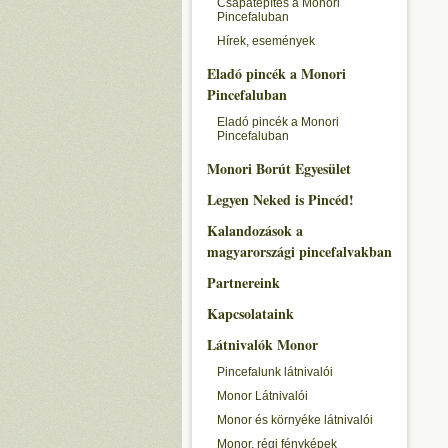
Csapatépítés a Monori
Pincefaluban
Hírek, események
Eladó pincék a Monori
Pincefaluban
Eladó pincék a Monori
Pincefaluban
Monori Borút Egyesület
Legyen Neked is Pincéd!
Kalandozások a
magyarországi pincefalvakban
Partnereink
Kapcsolataink
Látnivalók Monor
Pincefalunk látnivalói
Monor Látnivalói
Monor és környéke látnivalói
Monor, régi fényképek