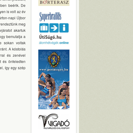
ben beérik. De
en is volt az év
rton-napi Újbor
 rendeztünk meg
járatot akartuk
hogy bemutatja a
e sokan voltak
ánt. A kóstolás
rral és zenével
t és önfeledten
el, így egy szép