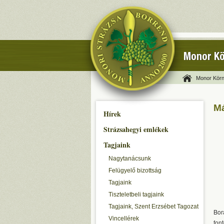
Monor Kö
Monor Körn
Má
Hírek
Strázsahegyi emlékek
Tagjaink
Nagytanácsunk
Felügyelő bizottság
Tagjaink
Tiszteletbeli tagjaink
Tagjaink, Szent Erzsébet Tagozat
Bor
Vincellérek
fon