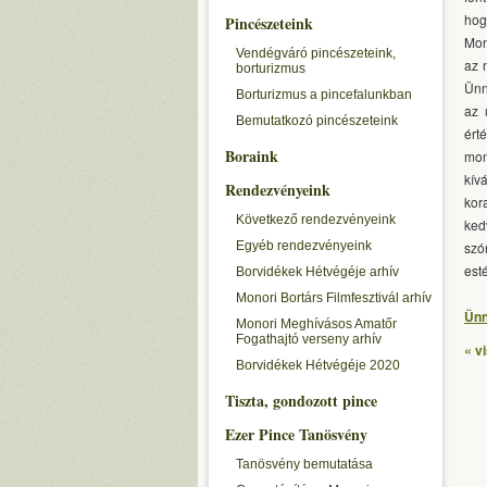
hog
Pincészeteink
Mon
Vendégváró pincészeteink,
az 
borturizmus
Ünn
Borturizmus a pincefalunkban
az 
Bemutatkozó pincészeteink
ért
Boraink
mon
kív
Rendezvényeink
kor
Következő rendezvényeink
ked
Egyéb rendezvényeink
szó
esté
Borvidékek Hétvégéje arhív
Monori Bortárs Filmfesztivál arhív
Ünn
Monori Meghívásos Amatőr
Fogathajtó verseny arhív
« v
Borvidékek Hétvégéje 2020
Tiszta, gondozott pince
Ezer Pince Tanösvény
Tanösvény bemutatása