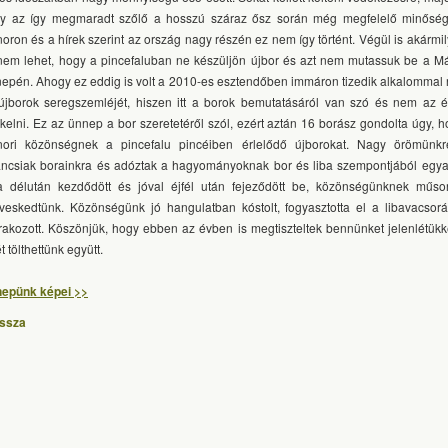
y az így megmaradt szőlő a hosszú száraz ősz során még megfelelő minőség
oron és a hírek szerint az ország nagy részén ez nem így történt. Végül is akármily
nem lehet, hogy a pincefaluban ne készüljön újbor és azt nem mutassuk be a Má
epén. Ahogy ez eddig is volt a 2010-es esztendőben immáron tizedik alkalommal
újborok seregszemléjét, hiszen itt a borok bemutatásáról van szó és nem az év
ékelni. Ez az ünnep a bor szeretetéről szól, ezért aztán 16 borász gondolta úgy, 
ori közönségnek a pincefalu pincéiben érlelődő újborokat. Nagy örömünkr
áncsiak borainkra és adóztak a hagyományoknak bor és liba szempontjából egyar
a délután kezdődött és jóval éjfél után fejeződött be, közönségünknek műso
veskedtünk. Közönségünk jó hangulatban kóstolt, fogyasztotta el a libavacsorá
rakozott. Köszönjük, hogy ebben az évben is megtiszteltek bennünket jelenlétükk
t tölthettünk együtt.
epünk képei >>
issza