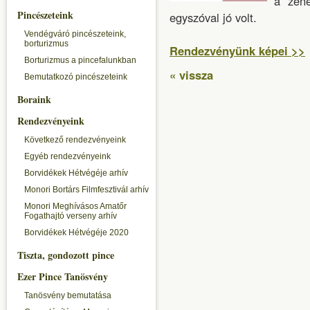
a zene
Pincészeteink
egyszóval jó volt.
Vendégváró pincészeteink,
borturizmus
Rendezvényünk képei >>
Borturizmus a pincefalunkban
« vissza
Bemutatkozó pincészeteink
Boraink
Rendezvényeink
Következő rendezvényeink
Egyéb rendezvényeink
Borvidékek Hétvégéje arhív
Monori Bortárs Filmfesztivál arhív
Monori Meghívásos Amatőr
Fogathajtó verseny arhív
Borvidékek Hétvégéje 2020
Tiszta, gondozott pince
Ezer Pince Tanösvény
Tanösvény bemutatása