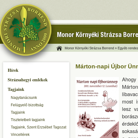
Monor Környéki Strázsa Borr
Monor Környéki Strázsa Borrend »
Egyéb rendez
Márton-napi Újbor Ün
Hírek
Ahogy 
Strázsahegyi emlékek
Márton
Tagjaink
libava
Nagytanácsunk
most i
Felügyelő bizottság
lesz v
Tagjaink
borász
Tiszteletbeli tagjaink
érdekl
Tagjaink, Szent Erzsébet Tagozat
sokasá
Vincellérek