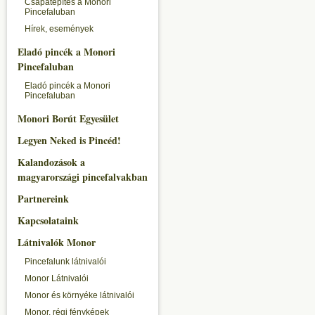
Csapatépítés a Monori
Pincefaluban
Hírek, események
Eladó pincék a Monori
Pincefaluban
Eladó pincék a Monori
Pincefaluban
Monori Borút Egyesület
Legyen Neked is Pincéd!
Kalandozások a
magyarországi pincefalvakban
Partnereink
Kapcsolataink
Látnivalók Monor
Pincefalunk látnivalói
Monor Látnivalói
Monor és környéke látnivalói
Monor, régi fényképek