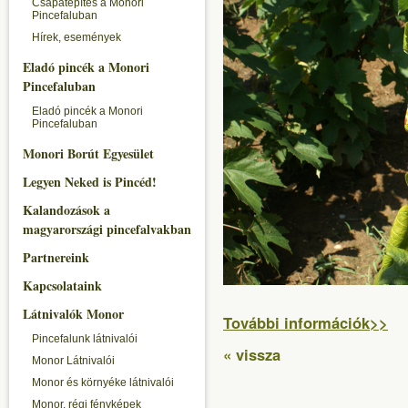
Csapatépítés a Monori
Pincefaluban
Hírek, események
Eladó pincék a Monori
Pincefaluban
Eladó pincék a Monori
Pincefaluban
Monori Borút Egyesület
Legyen Neked is Pincéd!
Kalandozások a
magyarországi pincefalvakban
Partnereink
Kapcsolataink
Látnivalók Monor
További információk>>
Pincefalunk látnivalói
« vissza
Monor Látnivalói
Monor és környéke látnivalói
Monor, régi fényképek