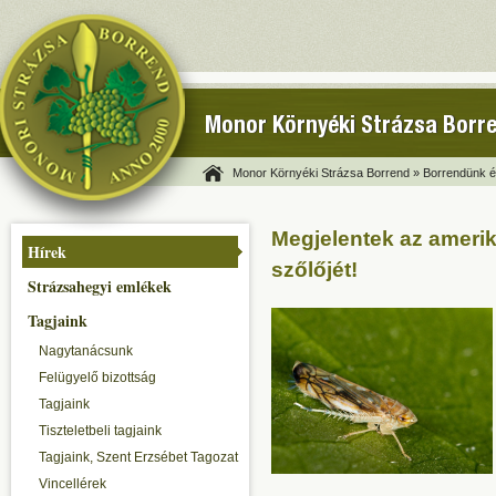
Monor Környéki Strázsa Borr
Monor Környéki Strázsa Borrend »
Borrendünk és
Megjelentek az amerik
Hírek
szőlőjét!
Strázsahegyi emlékek
Tagjaink
Nagytanácsunk
Felügyelő bizottság
Tagjaink
Tiszteletbeli tagjaink
Tagjaink, Szent Erzsébet Tagozat
Vincellérek