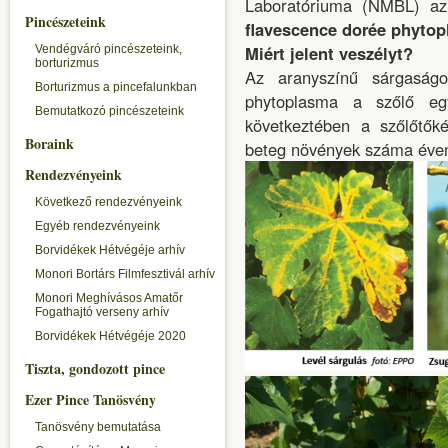
Laboratóriuma (NMBL) az 
Pincészeteink
flavescence dorée phyto
Miért jelent veszélyt?
Vendégváró pincészeteink,
borturizmus
Az aranyszínű sárgaságo
Borturizmus a pincefalunkban
phytoplasma a szőlő egy
Bemutatkozó pincészeteink
következtében a szőlőtő
Boraink
beteg növények száma éven
Rendezvényeink
Következő rendezvényeink
Egyéb rendezvényeink
Borvidékek Hétvégéje arhív
Monori Bortárs Filmfesztivál arhív
Monori Meghívásos Amatőr
Fogathajtó verseny arhív
Borvidékek Hétvégéje 2020
Tiszta, gondozott pince
Ezer Pince Tanösvény
Tanösvény bemutatása