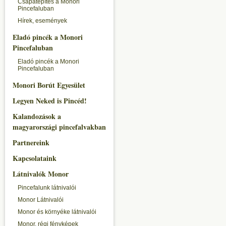
Csapatépítés a Monori
Pincefaluban
Hírek, események
Eladó pincék a Monori
Pincefaluban
Eladó pincék a Monori
Pincefaluban
Monori Borút Egyesület
Legyen Neked is Pincéd!
Kalandozások a
magyarországi pincefalvakban
Partnereink
Kapcsolataink
Látnivalók Monor
Pincefalunk látnivalói
Monor Látnivalói
Monor és környéke látnivalói
Monor, régi fényképek