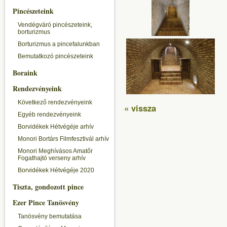
Pincészeteink
Vendégváró pincészeteink,
borturizmus
Borturizmus a pincefalunkban
Bemutatkozó pincészeteink
Boraink
Rendezvényeink
Következő rendezvényeink
« vissza
Egyéb rendezvényeink
Borvidékek Hétvégéje arhív
Monori Bortárs Filmfesztivál arhív
Monori Meghívásos Amatőr
Fogathajtó verseny arhív
Borvidékek Hétvégéje 2020
Tiszta, gondozott pince
Ezer Pince Tanösvény
Tanösvény bemutatása