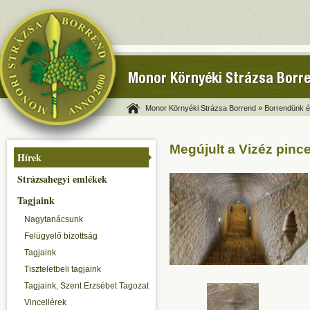
Monor Környéki Strázsa Borr
Monor Környéki Strázsa Borrend »
Borrendünk és
Megújult a Vizéz pinc
Hírek
Strázsahegyi emlékek
Tagjaink
Nagytanácsunk
Felügyelő bizottság
Tagjaink
Tiszteletbeli tagjaink
Tagjaink, Szent Erzsébet Tagozat
Vincellérek