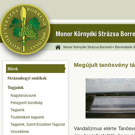
Monor Környéki Strázsa Borr
Monor Környéki Strázsa Borrend »
Borrendünk és
Megújult tanösvény tá
Hírek
Strázsahegyi emlékek
Tagjaink
Nagytanácsunk
Felügyelő bizottság
Tagjaink
Tiszteletbeli tagjaink
Tagjaink, Szent Erzsébet Tagozat
Vandalizmus elérte Tanösvé
Vincellérek