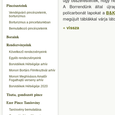
úgy összefestették, hogy n
Pincészeteink
A Borrendünk által újrag
policarbonát lapokat a
B&K
Vendégváró pincészeteink,
borturizmus
megújult táblákkal várja láto
Borturizmus a pincefalunkban
« vissza
Bemutatkozó pincészeteink
Boraink
Rendezvényeink
Következő rendezvényeink
Egyéb rendezvényeink
Borvidékek Hétvégéje arhív
Monori Bortárs Filmfesztivál arhív
Monori Meghívásos Amatőr
Fogathajtó verseny arhív
Borvidékek Hétvégéje 2020
Tiszta, gondozott pince
Ezer Pince Tanösvény
Tanösvény bemutatása