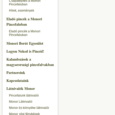
Csapatépítés a Monori
Pincefaluban
Hírek, események
Eladó pincék a Monori
Pincefaluban
Eladó pincék a Monori
Pincefaluban
Monori Borút Egyesület
Legyen Neked is Pincéd!
Kalandozások a
magyarországi pincefalvakban
Partnereink
Kapcsolataink
Látnivalók Monor
Pincefalunk látnivalói
Monor Látnivalói
Monor és környéke látnivalói
Monor, régi fényképek