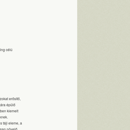
ing célú
zokat erősítő,
tára épülő
bben kiemelt
knek.
 táji eleme, a
tosan növelő