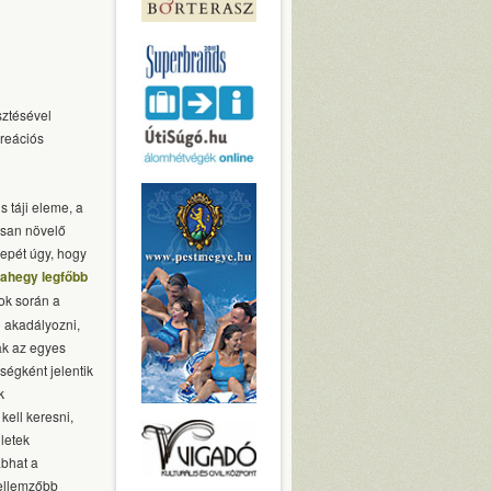
sztésével
kreációs
 táji eleme, a
tosan növelő
repét úgy, hogy
sahegy legfőbb
sok során a
l akadályozni,
sak az egyes
égként jelentik
k
kell keresni,
ületek
abhat a
jellemzőbb