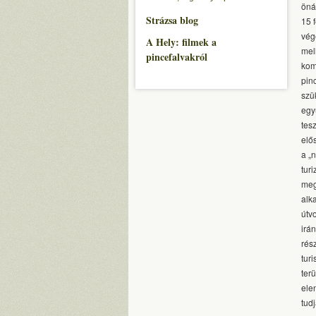
öná
Strázsa blog
15 
vég
A Hely: filmek a
mel
pincefalvakról
kom
pin
szü
egy
tes
elő
a „
tur
meg
alk
útv
irá
rész
tur
ter
ele
tud