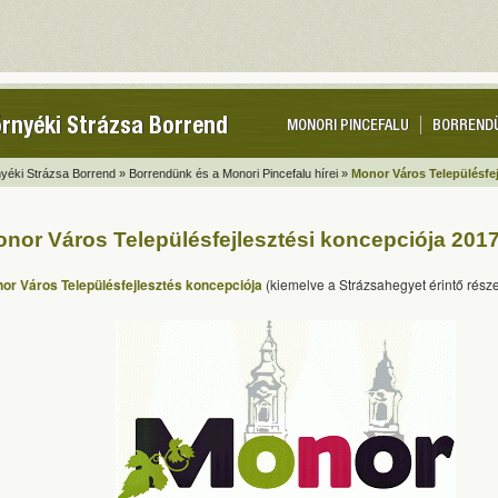
rnyéki Strázsa Borrend
MONORI PINCEFALU
BORREND
yéki Strázsa Borrend »
Borrendünk és a Monori Pincefalu hírei »
Monor Város Településfej
nor Város Településfejlesztési koncepciója 2017
or Város Településfejlesztés koncepciója
(kiemelve a Strázsahegyet érintő része