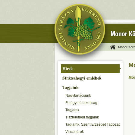
Monor Kö
Monor Körn
Mo
Hírek
Mon
Strázsahegyi emlékek
Tagjaink
Nagytanácsunk
Felügyelő bizottság
Tagjaink
Tiszteletbeli tagjaink
Tagjaink, Szent Erzsébet Tagozat
Vincellérek