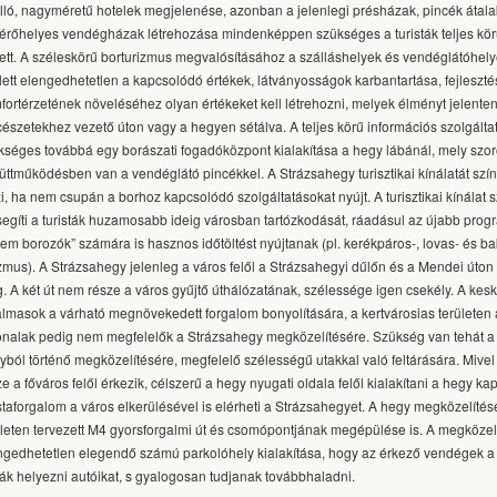
lló, nagyméretű hotelek megjelenése, azonban a jelenlegi présházak, pincék átalakí
férőhelyes vendégházak létrehozása mindenképpen szükséges a turisták teljes kör
ett. A széleskörű borturizmus megvalósításához a szálláshelyek és vendéglátóhel
lett elengedhetetlen a kapcsolódó értékek, látványosságok karbantartása, fejlesztés
fortérzetének növeléséhez olyan értékeket kell létrehozni, melyek élményt jelente
cészetekhez vezető úton vagy a hegyen sétálva. A teljes körű információs szolgált
kséges továbbá egy borászati fogadóközpont kialakítása a hegy lábánál, mely szo
üttműködésben van a vendéglátó pincékkel. A Strázsahegy turisztikai kínálatát szín
zi, ha nem csupán a borhoz kapcsolódó szolgáltatásokat nyújt. A turisztikai kínálat 
segíti a turisták huzamosabb ideig városban tartózkodását, ráadásul az újabb pro
nem borozók” számára is hasznos időtöltést nyújtanak (pl. kerékpáros-, lovas- és b
izmus). A Strázsahegy jelenleg a város felől a Strázsahegyi dűlőn és a Mendei úton 
. A két út nem része a város gyűjtő úthálózatának, szélessége igen csekély. A ke
almasok a várható megnövekedett forgalom bonyolítására, a kertvárosias területen
onalak pedig nem megfelelők a Strázsahegy megközelítésére. Szükség van tehát a
nyból történő megközelítésére, megfelelő szélességű utakkal való feltárására. Mivel 
e a főváros felől érkezik, célszerű a hegy nyugati oldala felől kialakítani a hegy ka
istaforgalom a város elkerülésével is elérheti a Strázsahegyet. A hegy megközelítésé
ületen tervezett M4 gyorsforgalmi út és csomópontjának megépülése is. A megközelí
ngedhetetlen elegendő számú parkolóhely kialakítása, hogy az érkező vendégek a 
ják helyezni autóikat, s gyalogosan tudjanak továbbhaladni.