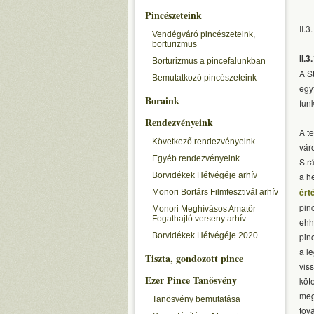
Pincészeteink
II.
Vendégváró pincészeteink,
borturizmus
II.
Borturizmus a pincefalunkban
A S
Bemutatkozó pincészeteink
egy
Boraink
fun
Rendezvényeink
A t
Következő rendezvényeink
vár
Egyéb rendezvényeink
Str
Borvidékek Hétvégéje arhív
a h
ért
Monori Bortárs Filmfesztivál arhív
pin
Monori Meghívásos Amatőr
Fogathajtó verseny arhív
ehh
Borvidékek Hétvégéje 2020
pin
a l
Tiszta, gondozott pince
vis
Ezer Pince Tanösvény
köt
meg
Tanösvény bemutatása
tov