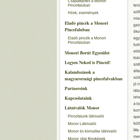
Csapatépítés a Monori
ter
Pincefaluban
sző
Hírek, események
mia
Eladó pincék a Monori
gaz
Pincefaluban
öko
egy
Eladó pincék a Monori
Pincefaluban
tud
elő
Monori Borút Egyesület
kia
Legyen Neked is Pincéd!
szé
ált
Kalandozások a
szü
magyarországi pincefalvakban
jó 
Partnereink
lát
leh
Kapcsolataink
a b
Látnivalók Monor
kom
spe
Pincefalunk látnivalói
kül
Monor Látnivalói
Ma 
Monor és környéke látnivalói
men
Monor, régi fényképek