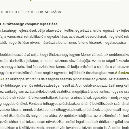
3. TERÜLETI CÉLOK MEGHATÁROZÁSA
3.1. Strázsahegy komplex fejlesztése
trázsahegyi fejlesztések célja alapvetően kettős: egyrészt a terület egészének fejle
fajta városrészi rehabilitáció megvalósítása, az övezeti besorolásnak megfelelő re
kciók megerősítése révén, másrészt a borturizmus fellendítésének megalapozása
elepülés hosszútávú célja, hogy Strázsahegy legyen Monor városának emblematikus
os (bor)turisztikai jelképe, a monori turizmus zászlóshajója. Az ismertségét fokoza
ázsahegy a turisztikai fejlesztéseken keresztül tudja erősíteni a saját és a város sze
egy és a város kölcsönösen segítik egymást, fejlődésük összhangban van.
A Stráz
éke
az országos szinten is ritkaságnak számító pincefalvak együttese. Az átalakítá
cék többsége jelentős értékveszteségen esett át. A pincefalvak pusztulását meg kel
ez szükség van az átalakított pincék esztétikai megújítására, de fontos, hogy ne c
ceépületek védelmére koncentráljunk, hanem a pincefalvak egészére – melyek egys
egnagyobb értéket. Fontos a felhagyott présházakba történő beköltözések számána
szaszorítása is, ennek érdekében az elhagyott pincék, présházak tulajdonosait meg 
elezni őket épületük helyrehozatalára. Az épületek felújítása, az elszlömösödött ter
szüntetése által fokozatosan növekszik a terület ingatlanjainak értéke, ez gátat sz
ábbiakban a kiköltözéseknek, ennek révén javulhat a közbiztonság is. A terület leg