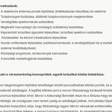
vatkozások:
A védelemre érdemes pincék kijelölése (értékkataszter készítése) és védelme
Tulajdonjogok tisztázása, átlátható tulajdonviszonyok megteremtése
Vendéglátás spektrumának szélesítése
Megfelelő mennyiségű (és minőségű) szálláshely kialakítása
Kapcsolódó turisztikai ágazatok fejlesztése, turisztikai spektrum szélesítése
Közlekedési- és közmű infrastruktúra fejlesztése
Humán erőforrások fejlesztése (szőlészet-borászati, a vendéglátóipari és a market
szakmai továbbképzések)
Közösségi programok, rendezvények szervezése
A borvidék marketingjének kialakítása
zlet a városmarketing koncepcióból, e
gyedi turisztikai kínálat kialakítása:
or idegenforgalmi fejlődési lehetőségei között azonosíthatóak kitörési pontok, és a
lesztendő adottságok. A legfőbb kitörési pont a monori Strázsahegy borászati kínála
turizmus fejlesztése lehet. Monor a kiskunsági Borvidék része és a Strázsa-hegy e
entőségű, de országosan nem ismert, pedig az adottságai jobbak, mint például Etye
elepülés hosszútávú célja, hogy Strázsahegy legyen Monor városának emblematikus
os (bor)turisztikai jelképe, a monori turizmus zászlóshajója. Az ismertségét fokoza