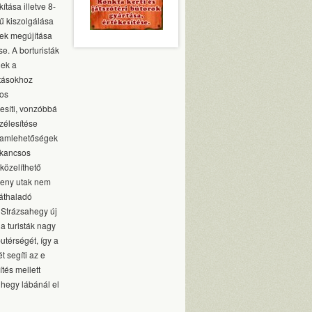
tása illetve 8-
ű kiszolgálása
yek megújítása
e. A borturisták
nek a
atásokhoz
ros
esíti, vonzóbbá
szélesítése
gramlehetőségek
akancsos
közelíthető
skeny utak nem
 áthaladó
 Strázsahegy új
a turisták nagy
putérségét, így a
t segíti az e
tés mellett
hegy lábánál el