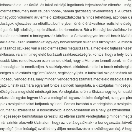
ülethasználata - az üdülő- és lakófunkciójú ingatlanok terjeszkedése ellenére - még
lőtermesztés, mely nem csupán hobbi-, hanem gazdasági tevékenység is. A Stráz
tt nagyobb volumenű árutermelő szőlőgazdálkodásra nincs lehetőség, azonban ki
daságok fejlesztése, az előállított bor helyben történő értékesítése reális lehetősé
lógiai és táji adottságai optimálisak a bortermelésre. Bár a Kunsági borvidékhez tar
általán nem ismert a borfogyasztók körében, a Strázsahegyen termelt borok kiváló
nak elérni - ezen kvalitásokat egy-egy borversenyen sikerült is bizonyítani. A minős
állításához szükség van a szőlőtermesztés megújítására, a megfelelő fajtaszerkez
lakítására, valamint megfelelő borászati szakképzettségre. Fontos, hogy a helyi bo
lesebb köre rendelkezzen ezen ismeretekkel, hogy a Monoron termelt borok minő
alánosságban is emelkedjen. A szakképzések, oktatások mellett a borok minőségi 
kséges a kölcsönös együttműködés, segítségnyújtás. A turisztikai szolgáltatások a
minőségű vendéglátás, mely minden vendégréteg számára megfelelő kiszolgálást biz
ogató turisták számára egyaránt fontos a pincék hangulata, a kiszolgálás minősége,
etőség és a megfelelő minőségű bor. Vendéglátás terén a Strázsahegy legfontosab
orkóstolás egybe legyen kötve a melegétel-fogyasztás lehetőségével, az egyes pin
plex szolgáltatásokat tudjanak nyújtani. Fontos továbbá a vendéglátás, a szolgált
ktrumának szélesítése: a borkóstolóktól a borvacsorákon és a helyi gasztronómiai
önlegességek bemutatásán keresztül az éttermi szintű vendéglátásig minden megta
már szintén alapvető kívánalom, hogy az ide látogatóknak - a borfogyasztást köve
nyiségű (és minőségű) szálláshely álljon rendelkezésre a szőlőhegyen (is). A he