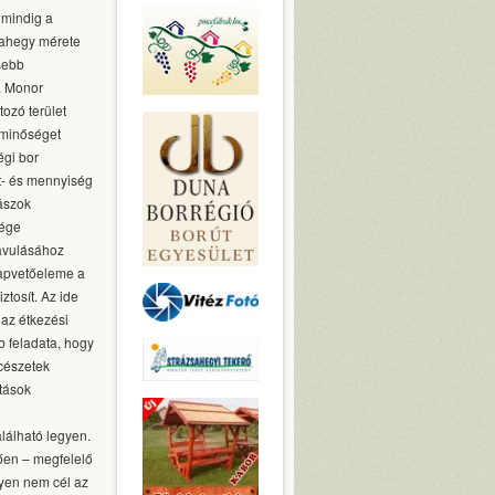
 mindig a
sahegy mérete
sebb
g. Monor
tozó terület
 minőséget
égi bor
et- és mennyiség
rászok
sége
javulásához
lapvetőeleme a
tosít. Az ide
 az étkezési
b feladata, hogy
cészetek
atások
lálható legyen.
tően – megfelelő
gyen nem cél az