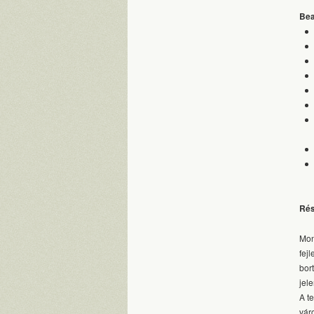
Bea
Rés
Mon
fej
bor
jel
A t
vár