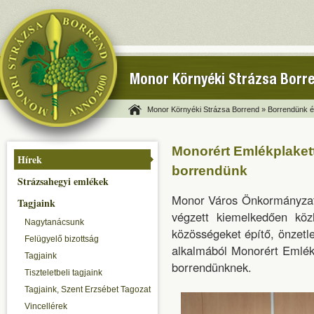
Monor Környéki Strázsa Borr
Monor Környéki Strázsa Borrend »
Borrendünk és
Monorért Emlékplakett
Hírek
borrendünk
Strázsahegyi emlékek
Monor Város Önkormányzatá
Tagjaink
végzett kiemelkedően köz
Nagytanácsunk
közösségeket építő, önzet
Felügyelő bizottság
alkalmából Monorért Emlék
Tagjaink
borrendünknek.
Tiszteletbeli tagjaink
Tagjaink, Szent Erzsébet Tagozat
Vincellérek