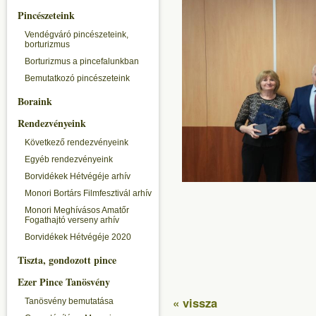
Pincészeteink
Vendégváró pincészeteink,
borturizmus
Borturizmus a pincefalunkban
Bemutatkozó pincészeteink
Boraink
Rendezvényeink
Következő rendezvényeink
Egyéb rendezvényeink
Borvidékek Hétvégéje arhív
Monori Bortárs Filmfesztivál arhív
Monori Meghívásos Amatőr
Fogathajtó verseny arhív
Borvidékek Hétvégéje 2020
Tiszta, gondozott pince
Ezer Pince Tanösvény
« vissza
Tanösvény bemutatása