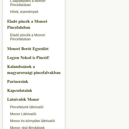
Csapatépítés a Monori
Pincefaluban
Hírek, események
Eladó pincék a Monori
Pincefaluban
Eladó pincék a Monori
Pincefaluban
Monori Borút Egyesület
Legyen Neked is Pincéd!
Kalandozások a
magyarországi pincefalvakban
Partnereink
Kapcsolataink
Látnivalók Monor
Pincefalunk látnivalói
Monor Látnivalói
Monor és környéke látnivalói
Monor, régi fényképek