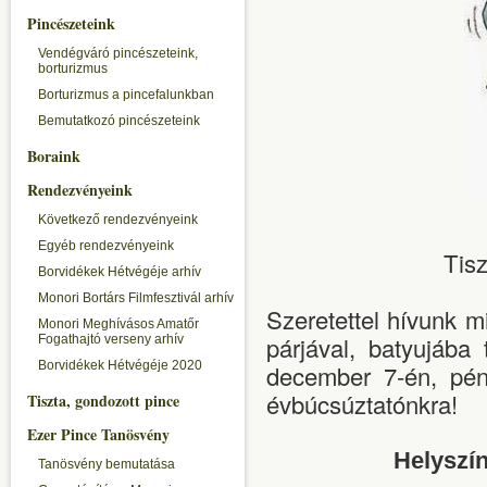
Pincészeteink
Vendégváró pincészeteink,
borturizmus
Borturizmus a pincefalunkban
Bemutatkozó pincészeteink
Boraink
Rendezvényeink
Következő rendezvényeink
Egyéb rendezvényeink
Tisz
Borvidékek Hétvégéje arhív
Monori Bortárs Filmfesztivál arhív
Szeretettel hívunk m
Monori Meghívásos Amatőr
párjával, batyujába
Fogathajtó verseny arhív
Borvidékek Hétvégéje 2020
december 7-én, pé
évbúcsúztatónkra!
Tiszta, gondozott pince
Ezer Pince Tanösvény
Helyszín
Tanösvény bemutatása