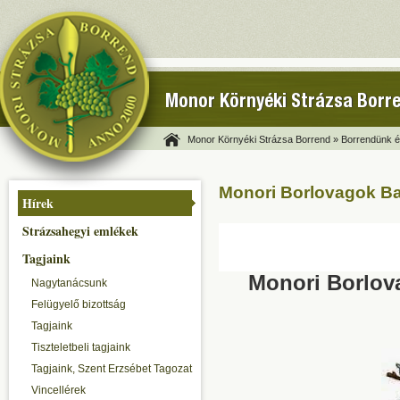
Monor Környéki Strázsa Borr
Monor Környéki Strázsa Borrend »
Borrendünk és
Monori Borlovagok Ba
Hírek
Strázsahegyi emlékek
Tagjaink
Monori Borlov
Nagytanácsunk
Felügyelő bizottság
Tagjaink
Tiszteletbeli tagjaink
Tagjaink, Szent Erzsébet Tagozat
Vincellérek