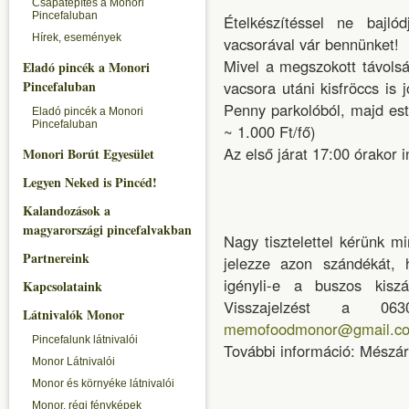
Csapatépítés a Monori
Pincefaluban
Ételkészítéssel ne bajl
Hírek, események
vacsorával vár bennünket!
Mivel a megszokott távolság
Eladó pincék a Monori
Pincefaluban
vacsora utáni kisfröccs is 
Penny parkolóból, majd est
Eladó pincék a Monori
Pincefaluban
~ 1.000 Ft/fő)
Az első járat 17:00 órakor i
Monori Borút Egyesület
Legyen Neked is Pincéd!
Kalandozások a
magyarországi pincefalvakban
Nagy tisztelettel kérünk m
Partnereink
jelezze azon szándékát, 
igényli-e a buszos kisz
Kapcsolataink
Visszajelzést a 0
Látnivalók Monor
memofoodmonor@gmail.c
Pincefalunk látnivalói
További információ: Mészár
Monor Látnivalói
Monor és környéke látnivalói
Monor, régi fényképek