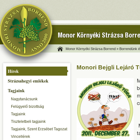
Monor Környéki Strázsa Borr
Monor Környéki Strázsa Borrend »
Borrendünk és
Monori Bejgli Lejáró 
Hírek
M
Strázsahegyi emlékek
b
Tagjaink
m
Nagytanácsunk
c
Felügyelő bizottság
Tagjaink
Tiszteletbeli tagjaink
M
Tagjaink, Szent Erzsébet Tagozat
t
Vincellérek