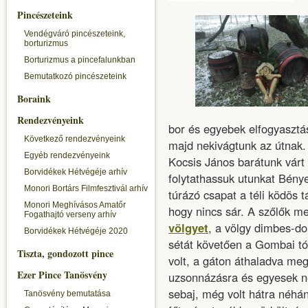
Pincészeteink
Vendégváró pincészeteink,
borturizmus
Borturizmus a pincefalunkban
Bemutatkozó pincészeteink
Boraink
Rendezvényeink
bor és egyebek elfogyasztás
Következő rendezvényeink
majd nekivágtunk az útnak. 
Egyéb rendezvényeink
Kocsis János barátunk várt 
Borvidékek Hétvégéje arhív
folytathassuk utunkat Bény
Monori Bortárs Filmfesztivál arhív
túrázó csapat a téli ködös 
Monori Meghívásos Amatőr
hogy nincs sár. A szőlők m
Fogathajtó verseny arhív
völgyet
, a völgy dimbes-do
Borvidékek Hétvégéje 2020
sétát követően a Gombai tó
Tiszta, gondozott pince
volt, a gáton áthaladva meg
Ezer Pince Tanösvény
uzsonnázásra és egyesek ne
sebaj, még volt hátra néhá
Tanösvény bemutatása