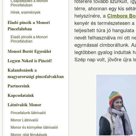
főterére tovább szürkült, í
Csapatépítés a Monori
Pincefaluban
térre, ahonnan egy kis sétá
Hírek, események
helyszínére, a
Cimbora Bo
Eladó pincék a Monori
kenyér és természetesen a m
Pincefaluban
teljesített túra jó hangulata
nevét felhasználva mi ott 
Eladó pincék a Monori
Pincefaluban
egymással cimboráltunk. Az
Monori Borút Egyesület
legtöbben gyalog indultak h
Szép nap volt, jövőre újra l
Legyen Neked is Pincéd!
Kalandozások a
magyarországi pincefalvakban
Partnereink
Kapcsolataink
Látnivalók Monor
Pincefalunk látnivalói
Monor Látnivalói
Monor és környéke látnivalói
Monor, régi fényképek