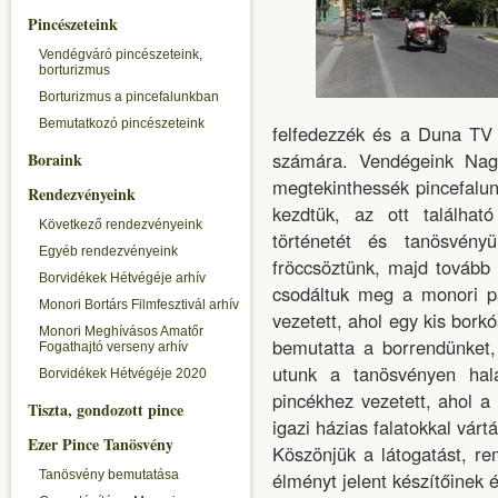
Pincészeteink
Vendégváró pincészeteink,
borturizmus
Borturizmus a pincefalunkban
Bemutatkozó pincészeteink
felfedezzék és a Duna TV 
számára. Vendégeink Nagy
Boraink
megtekinthessék pincefalun
Rendezvényeink
kezdtük, az ott találhat
Következő rendezvényeink
történetét és tanösvény
Egyéb rendezvényeink
fröccsöztünk, majd tovább
Borvidékek Hétvégéje arhív
csodáltuk meg a monori p
Monori Bortárs Filmfesztivál arhív
vezetett, ahol egy kis bor
Monori Meghívásos Amatőr
bemutatta a borrendünket,
Fogathajtó verseny arhív
utunk a tanösvényen hala
Borvidékek Hétvégéje 2020
pincékhez vezetett, ahol 
Tiszta, gondozott pince
igazi házias falatokkal várt
Ezer Pince Tanösvény
Köszönjük a látogatást, rem
Tanösvény bemutatása
élményt jelent készítőinek 