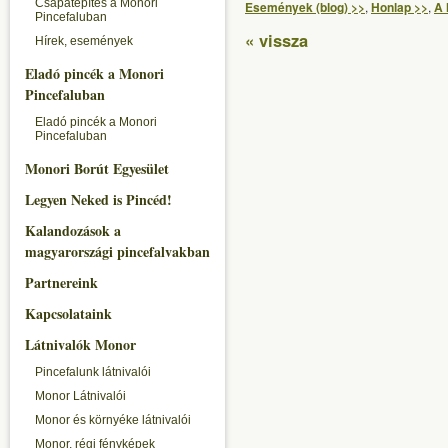
Csapatépítés a Monori
Események (blog) >>
,
Honlap >>
,
A 
Pincefaluban
« vissza
Hírek, események
Eladó pincék a Monori
Pincefaluban
Eladó pincék a Monori
Pincefaluban
Monori Borút Egyesület
Legyen Neked is Pincéd!
Kalandozások a
magyarországi pincefalvakban
Partnereink
Kapcsolataink
Látnivalók Monor
Pincefalunk látnivalói
Monor Látnivalói
Monor és környéke látnivalói
Monor, régi fényképek