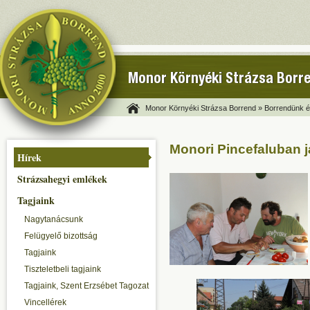
Monor Környéki Strázsa Borr
Monor Környéki Strázsa Borrend »
Borrendünk és
Monori Pincefaluban j
Hírek
Strázsahegyi emlékek
Tagjaink
Nagytanácsunk
Felügyelő bizottság
Tagjaink
Tiszteletbeli tagjaink
Tagjaink, Szent Erzsébet Tagozat
Vincellérek