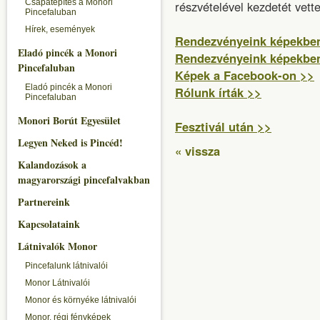
Csapatépítés a Monori
részvételével kezdetét vett
Pincefaluban
Hírek, események
Rendezvényeink képekbe
Eladó pincék a Monori
Rendezvényeink képekbe
Pincefaluban
Képek a Facebook-on >>
Eladó pincék a Monori
Rólunk írták >>
Pincefaluban
Monori Borút Egyesület
Fesztivál után >>
Legyen Neked is Pincéd!
« vissza
Kalandozások a
magyarországi pincefalvakban
Partnereink
Kapcsolataink
Látnivalók Monor
Pincefalunk látnivalói
Monor Látnivalói
Monor és környéke látnivalói
Monor, régi fényképek