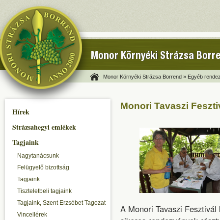
Monor Környéki Strázsa Borr
Monor Környéki Strázsa Borrend »
Egyéb rendez
Monori Tavaszi Feszti
Hírek
Strázsahegyi emlékek
Tagjaink
Nagytanácsunk
Felügyelő bizottság
Tagjaink
Tiszteletbeli tagjaink
Tagjaink, Szent Erzsébet Tagozat
A Monori Tavaszi Fesztivál
Vincellérek