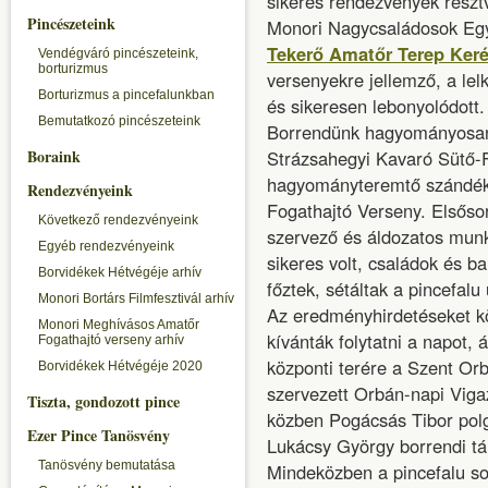
sikeres rendezvények részt
Pincészeteink
Monori Nagycsaládosok Egye
Tekerő Amatőr Terep Ker
Vendégváró pincészeteink,
borturizmus
versenyekre jellemző, a le
Borturizmus a pincefalunkban
és sikeresen lebonyolódott.
Bemutatkozó pincészeteink
Borrendünk hagyományosan
Boraink
Strázsahegyi Kavaró Sütő-F
hagyományteremtő szándékk
Rendezvényeink
Fogathajtó Verseny. Elsőso
Következő rendezvényeink
szervező és áldozatos mun
Egyéb rendezvényeink
sikeres volt, családok és b
Borvidékek Hétvégéje arhív
főztek, sétáltak a pincefalu 
Monori Bortárs Filmfesztivál arhív
Az eredményhirdetéseket k
Monori Meghívásos Amatőr
kívánták folytatni a napot, 
Fogathajtó verseny arhív
központi terére a Szent Orb
Borvidékek Hétvégéje 2020
szervezett Orbán-napi Vig
Tiszta, gondozott pince
közben Pogácsás Tibor polg
Ezer Pince Tanösvény
Lukácsy György borrendi tá
Tanösvény bemutatása
Mindeközben a pincefalu so