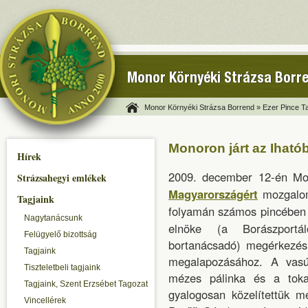
Monor Környéki Strázsa Borr
Monor Környéki Strázsa Borrend »
Ezer Pince T
Monoron járt az Ihat
Hírek
2009. december 12-én Mon
Strázsahegyi emlékek
Magyarországért
mozgalom
Tagjaink
folyamán számos pincében ke
Nagytanácsunk
elnöke (a Borászportál
Felügyelő bizottság
bortanácsadó) megérkezésü
Tagjaink
megalapozásához. A vasú
Tiszteletbeli tagjaink
mézes pálinka és a toka
Tagjaink, Szent Erzsébet Tagozat
gyalogosan közelítettük me
Vincellérek