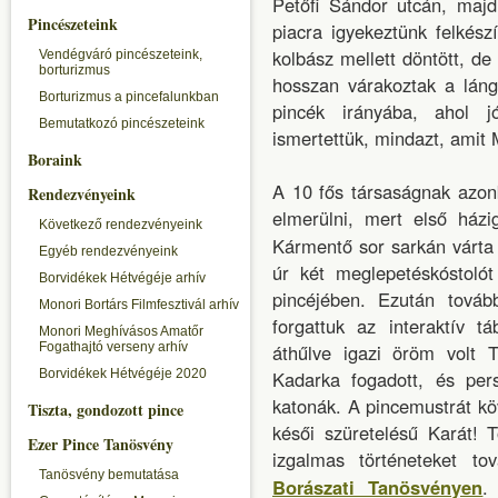
Petőfi Sándor utcán, maj
Pincészeteink
piacra igyekeztünk felkés
kolbász mellett döntött, d
Vendégváró pincészeteink,
borturizmus
hosszan várakoztak a láng
Borturizmus a pincefalunkban
pincék irányába, ahol
Bemutatkozó pincészeteink
ismertettük, mindazt, amit 
Boraink
A 10 fős társaságnak azon
Rendezvényeink
elmerülni, mert első házi
Következő rendezvényeink
Kármentő sor sarkán várta
Egyéb rendezvényeink
úr két meglepetéskóstolót
Borvidékek Hétvégéje arhív
pincéjében. Ezután tová
Monori Bortárs Filmfesztivál arhív
forgattuk az interaktív t
Monori Meghívásos Amatőr
Fogathajtó verseny arhív
áthűlve igazi öröm volt T
Borvidékek Hétvégéje 2020
Kadarka fogadott, és per
katonák. A pincemustrát köv
Tiszta, gondozott pince
késői szüretelésű Karát!
Ezer Pince Tanösvény
izgalmas történeteket t
Tanösvény bemutatása
Borászati Tanösvényen
.