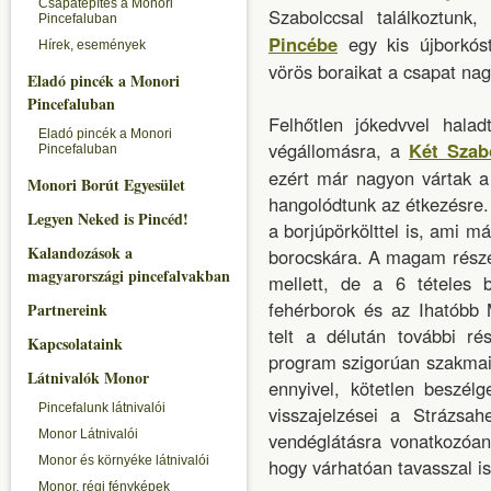
Csapatépítés a Monori
Szabolccsal találkoztunk
Pincefaluban
Pincébe
egy kis újborkóst
Hírek, események
vörös boraikat a csapat na
Eladó pincék a Monori
Pincefaluban
Felhőtlen jókedvvel hala
Eladó pincék a Monori
végállomásra, a
Két Szab
Pincefaluban
ezért már nagyon vártak a 
Monori Borút Egyesület
hangolódtunk az étkezésre. 
Legyen Neked is Pincéd!
a borjúpörkölttel is, ami m
Kalandozások a
borocskára. A magam részé
magyarországi pincefalvakban
mellett, de a 6 tételes 
fehérborok és az Ihatóbb 
Partnereink
telt a délután további ré
Kapcsolataink
program szigorúan szakmai
Látnivalók Monor
ennyivel, kötetlen beszél
Pincefalunk látnivalói
visszajelzései a Strázsa
Monor Látnivalói
vendéglátásra vonatkozóan
Monor és környéke látnivalói
hogy várhatóan tavasszal is
Monor, régi fényképek