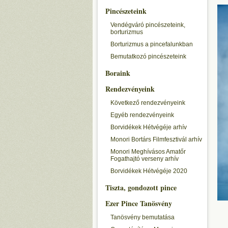
Pincészeteink
Vendégváró pincészeteink,
borturizmus
Borturizmus a pincefalunkban
Bemutatkozó pincészeteink
Boraink
Rendezvényeink
Következő rendezvényeink
Egyéb rendezvényeink
Borvidékek Hétvégéje arhív
Monori Bortárs Filmfesztivál arhív
Monori Meghívásos Amatőr
Fogathajtó verseny arhív
Borvidékek Hétvégéje 2020
Tiszta, gondozott pince
Ezer Pince Tanösvény
Tanösvény bemutatása