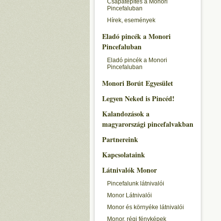
Csapatépítés a Monori
Pincefaluban
Hírek, események
Eladó pincék a Monori
Pincefaluban
Eladó pincék a Monori
Pincefaluban
Monori Borút Egyesület
Legyen Neked is Pincéd!
Kalandozások a
magyarországi pincefalvakban
Partnereink
Kapcsolataink
Látnivalók Monor
Pincefalunk látnivalói
Monor Látnivalói
Monor és környéke látnivalói
Monor, régi fényképek