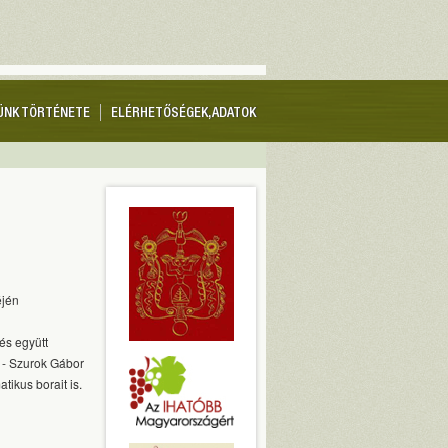
ÜNK TÖRTÉNETE
ELÉRHETŐSÉGEK, ADATOK
éjén
és együtt
a - Szurok Gábor
tikus borait is.