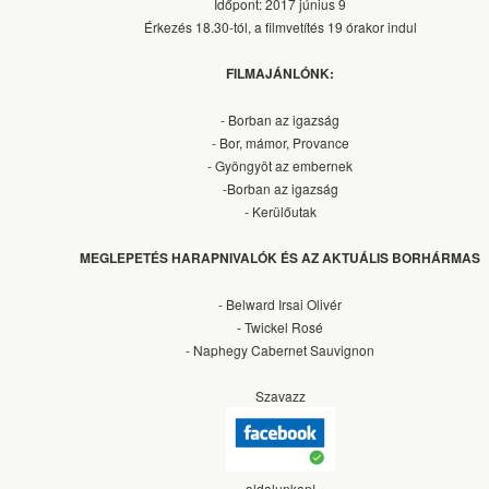
Időpont: 2017 június 9
Érkezés 18.30-tól, a filmvetítés 19 órakor indul
FILMAJÁNLÓNK:
- Borban az igazság
- Bor, mámor, Provance
- Gyöngyöt az embernek
-Borban az igazság
- Kerülőutak
MEGLEPETÉS HARAPNIVALÓK ÉS AZ AKTUÁLIS BORHÁRMAS
- Belward Irsai Olivér
- Twickel Rosé
- Naphegy Cabernet Sauvignon
Szavazz
oldalunkon!