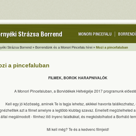
rnyéki Strázsa Borrend
MONORI PINCEFALU
BORREND
yéki Strázsa Borrend »
Borrendünk és a Monori Pincefalu hírei »
Mozi a pincefaluban
zi a pincefaluban
FILMEK, BOROK HARAPNIVALÓK
A Monori Pincefaluban, a Borvidékek Hétvégéje 2017 programunk előest
Kell egy jó közösség, aminek Te is tagja lehetsz, akikkel havonta találkozhatsz, 
nézhetitek azt a filmet amelyre a legtöbb klubtag szavaz. Emellett megízlelheted 
 által megálmodott - filmhez illő ínyenc falatkákat, és megkóstolhatod a Borháló tema
Mi kell még? Te és a kedvenc filmjeid!