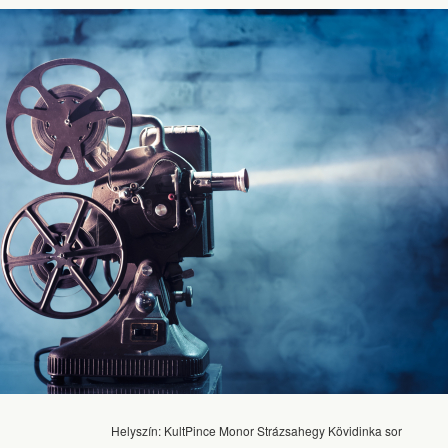
Helyszín: KultPince Monor Strázsahegy Kövidinka sor