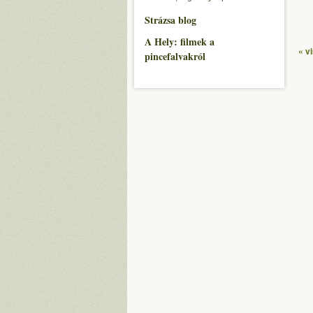
Strázsa blog
A Hely: filmek a
« v
pincefalvakról