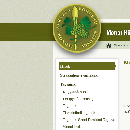
Monor Kö
Monor Körn
Mo
Hírek
Strázsahegyi emlékek
Tagjaink
Nagytanácsunk
Felügyelő bizottság
meg
Tagjaink
séf
Tiszteletbeli tagjaink
Tagjaink, Szent Erzsébet Tagozat
Vincellérek