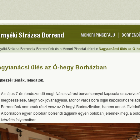
rnyéki Strázsa Borrend
MONORI PINCEFALU
BORREND
yéki Strázsa Borrend »
Borrendünk és a Monori Pincefalu hírei »
Nagytanácsi ülés az Ó-
gytanácsi ülés az Ó-hegy Borházban
beszél témák, feladatok:
A május 7-én rendezendő meghívásos városi borversennyel kapcsolatos szervezé
megbeszélése. Meghívók jóváhagyása, Monor város bora díjjal kapcsolatos feladat
Borrendünk nem csak részt vesz az Ó-hegyi Borfesztiválon, hanem annak fővédnö
A bornapon egyen pólóban borrendi tagjaink egyen pólóban jelennek meg, a póló
készítés folyamatban.