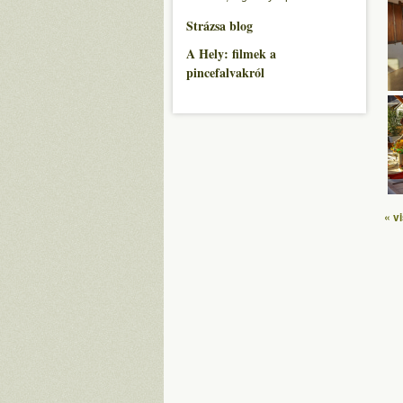
Strázsa blog
A Hely: filmek a
pincefalvakról
« v