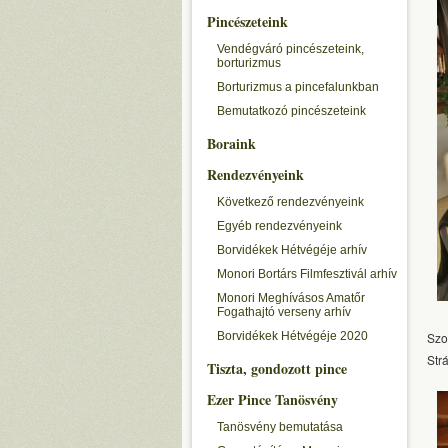
Pincészeteink
Vendégváró pincészeteink,
borturizmus
Borturizmus a pincefalunkban
Bemutatkozó pincészeteink
Boraink
Rendezvényeink
Következő rendezvényeink
Egyéb rendezvényeink
Borvidékek Hétvégéje arhív
Monori Bortárs Filmfesztivál arhív
Monori Meghívásos Amatőr
Fogathajtó verseny arhív
Borvidékek Hétvégéje 2020
Szo
Str
Tiszta, gondozott pince
Ezer Pince Tanösvény
Tanösvény bemutatása