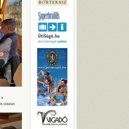
z a
k oldalán.