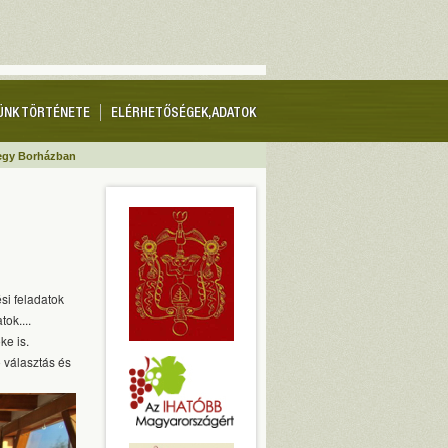
ÜNK TÖRTÉNETE
ELÉRHETŐSÉGEK, ADATOK
hegy Borházban
si feladatok
ok....
ke is.
 választás és