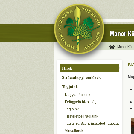
Monor Kö
Monor Körn
Na
Hírek
Meg
Strázsahegyi emlékek
Tagjaink
Nagytanácsunk
Felügyelő bizottság
Tagjaink
Tiszteletbeli tagjaink
Tagjaink, Szent Erzsébet Tagozat
Vincellérek