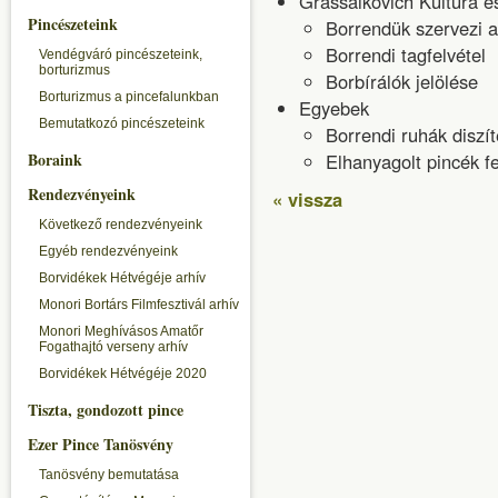
Grassalkovich Kultúra 
Pincészeteink
Borrendük szervezi a
Borrendi tagfelvétel
Vendégváró pincészeteink,
borturizmus
Borbírálók jelölése
Borturizmus a pincefalunkban
Egyebek
Bemutatkozó pincészeteink
Borrendi ruhák disz
Boraink
Elhanyagolt pincék f
Rendezvényeink
« vissza
Következő rendezvényeink
Egyéb rendezvényeink
Borvidékek Hétvégéje arhív
Monori Bortárs Filmfesztivál arhív
Monori Meghívásos Amatőr
Fogathajtó verseny arhív
Borvidékek Hétvégéje 2020
Tiszta, gondozott pince
Ezer Pince Tanösvény
Tanösvény bemutatása