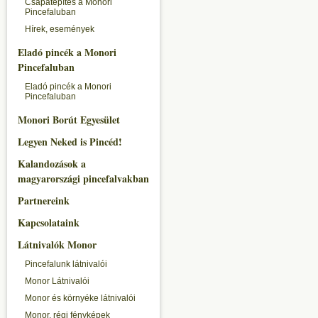
Csapatépítés a Monori
Pincefaluban
Hírek, események
Eladó pincék a Monori
Pincefaluban
Eladó pincék a Monori
Pincefaluban
Monori Borút Egyesület
Legyen Neked is Pincéd!
Kalandozások a
magyarországi pincefalvakban
Partnereink
Kapcsolataink
Látnivalók Monor
Pincefalunk látnivalói
Monor Látnivalói
Monor és környéke látnivalói
Monor, régi fényképek