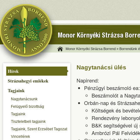
Monor Környéki Strázsa Borr
Monor Környéki Strázsa Borrend »
Borrendünk és
Nagytanácsi ülés
Hírek
Napirend:
Strázsahegyi emlékek
Pénzügyi beszámoló ea:
Tagjaink
Beszámolót a Nagyta
Nagytanácsunk
Orbán-nap és Strázsahe
Felügyelő bizottság
Költségek és bevétel
Tagjaink
Rendezvény lebonyolí
Tiszteletbeli tagjaink
B&K segítségével új 
Tagjaink, Szent Erzsébet Tagozat
Ambrózi Pál Felvidék
Vincellérek