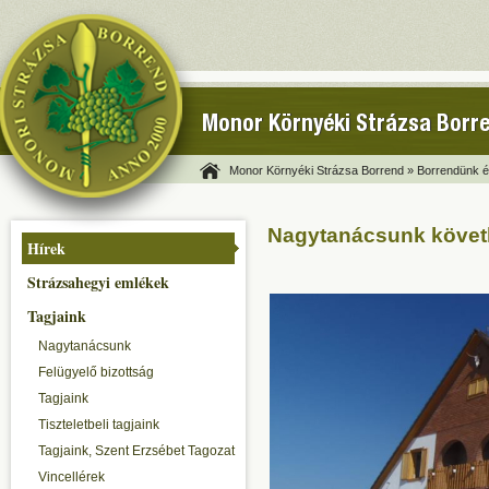
Monor Környéki Strázsa Borr
Monor Környéki Strázsa Borrend »
Borrendünk és
Nagytanácsunk követ
Hírek
Strázsahegyi emlékek
Tagjaink
Nagytanácsunk
Felügyelő bizottság
Tagjaink
Tiszteletbeli tagjaink
Tagjaink, Szent Erzsébet Tagozat
Vincellérek