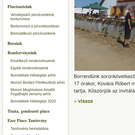
Pincészeteink
Vendégváró pincészeteink,
borturizmus
Borturizmus a pincefalunkban
Bemutatkozó pincészeteink
Boraink
Rendezvényeink
Következő rendezvényeink
Egyéb rendezvényeink
Borrendünk soronkövetkező 
Borvidékek Hétvégéje arhív
17 órakor, Kovács Róbert 
Monori Bortárs Filmfesztivál arhív
tartja. Köszönjük az invitál
Monori Meghívásos Amatőr
Fogathajtó verseny arhív
« vissza
Borvidékek Hétvégéje 2020
Tiszta, gondozott pince
Ezer Pince Tanösvény
Tanösvény bemutatása