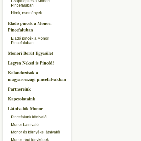
Csapatépítés a Monori
Pincefaluban
Hírek, események
Eladó pincék a Monori
Pincefaluban
Eladó pincék a Monori
Pincefaluban
Monori Borút Egyesület
Legyen Neked is Pincéd!
Kalandozások a
magyarországi pincefalvakban
Partnereink
Kapcsolataink
Látnivalók Monor
Pincefalunk látnivalói
Monor Látnivalói
Monor és környéke látnivalói
Monor, régi fényképek