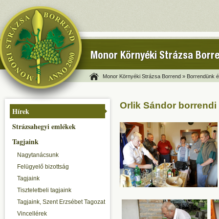
Monor Környéki Strázsa Borr
Monor Környéki Strázsa Borrend »
Borrendünk és
Orlik Sándor borrendi
Hírek
Strázsahegyi emlékek
Tagjaink
Nagytanácsunk
Felügyelő bizottság
Tagjaink
Tiszteletbeli tagjaink
Tagjaink, Szent Erzsébet Tagozat
Vincellérek