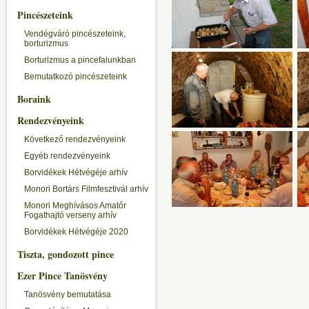
Pincészeteink
Vendégváró pincészeteink,
borturizmus
Borturizmus a pincefalunkban
Bemutatkozó pincészeteink
Boraink
Rendezvényeink
Következő rendezvényeink
Egyéb rendezvényeink
Borvidékek Hétvégéje arhív
Monori Bortárs Filmfesztivál arhív
Monori Meghívásos Amatőr
Fogathajtó verseny arhív
Borvidékek Hétvégéje 2020
Tiszta, gondozott pince
Ezer Pince Tanösvény
Tanösvény bemutatása