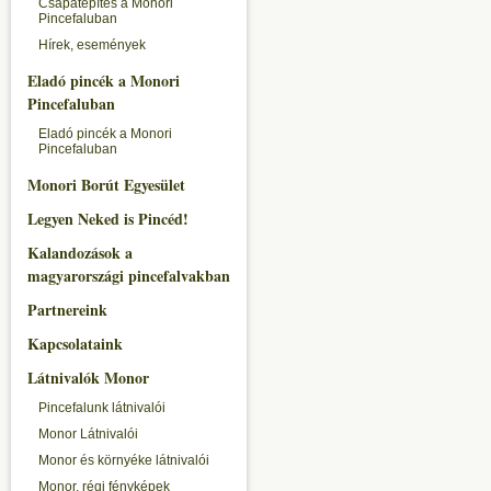
Csapatépítés a Monori
Pincefaluban
Hírek, események
Eladó pincék a Monori
Pincefaluban
Eladó pincék a Monori
Pincefaluban
Monori Borút Egyesület
Legyen Neked is Pincéd!
Kalandozások a
magyarországi pincefalvakban
Partnereink
Kapcsolataink
Látnivalók Monor
Pincefalunk látnivalói
Monor Látnivalói
Monor és környéke látnivalói
Monor, régi fényképek