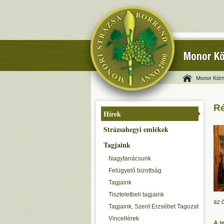
Monor Kö
Monor Körn
Ré
Hírek
Strázsahegyi emlékek
Tagjaink
Nagytanácsunk
Felügyelő bizottság
Tagjaink
Tiszteletbeli tagjaink
az ö
Tagjaink, Szent Erzsébet Tagozat
Vincellérek
A t