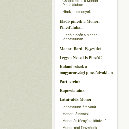
Csapatépítés a Monori
Pincefaluban
Hírek, események
Eladó pincék a Monori
Pincefaluban
Eladó pincék a Monori
Pincefaluban
Monori Borút Egyesület
Legyen Neked is Pincéd!
Kalandozások a
magyarországi pincefalvakban
Partnereink
Kapcsolataink
Látnivalók Monor
Pincefalunk látnivalói
Monor Látnivalói
Monor és környéke látnivalói
Monor, régi fényképek