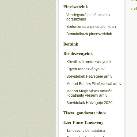
Pincészeteink
« v
Vendégváró pincészeteink,
borturizmus
Borturizmus a pincefalunkban
Bemutatkozó pincészeteink
Boraink
Rendezvényeink
Következő rendezvényeink
Egyéb rendezvényeink
Borvidékek Hétvégéje arhív
Monori Bortárs Filmfesztivál arhív
Monori Meghívásos Amatőr
Fogathajtó verseny arhív
Borvidékek Hétvégéje 2020
Tiszta, gondozott pince
Ezer Pince Tanösvény
Tanösvény bemutatása