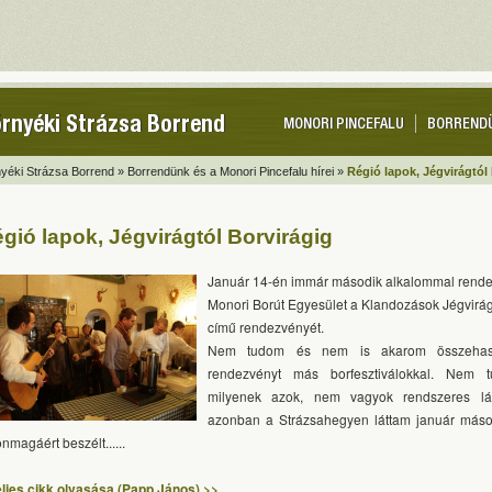
rnyéki Strázsa Borrend
MONORI PINCEFALU
BORREND
yéki Strázsa Borrend »
Borrendünk és a Monori Pincefalu hírei »
Régió lapok, Jégvirágtól
gió lapok, Jégvirágtól Borvirágig
Január 14-én immár második alkalommal rende
Monori Borút Egyesület a Klandozások Jégvirág
című rendezvényét.
Nem tudom és nem is akarom összehaso
rendezvényt más borfesztiválokkal. Nem 
milyenek azok, nem vagyok rendszeres lát
azonban a Strázsahegyen láttam január máso
nmagáért beszélt......
eljes cikk olvasása (Papp János) >>