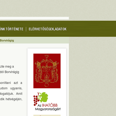
ÜNK TÖRTÉNETE
ELÉRHETŐSÉGEK, ADATOK
 Borvirágig
zte meg a
tól Borvirágig
nlítani azt a
tudom ugyanis,
ogatójuk. Amit
dik hétvégéjén,