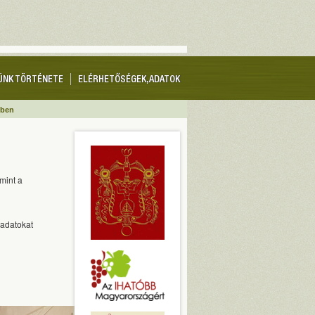
ÜNK TÖRTÉNETE
ELÉRHETŐSÉGEK, ADATOK
ében
amint a
eladatokat