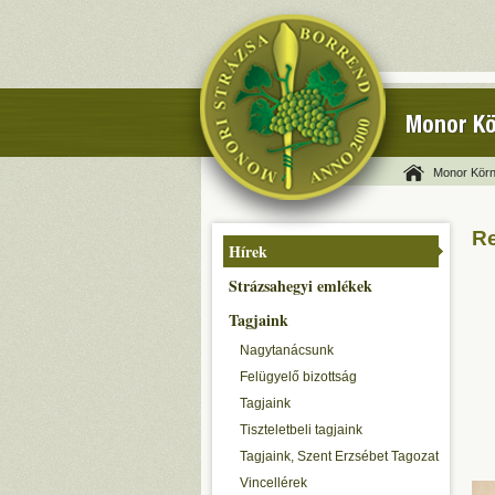
Monor Kö
Monor Körn
Re
Hírek
Strázsahegyi emlékek
Tagjaink
Nagytanácsunk
Felügyelő bizottság
Tagjaink
Tiszteletbeli tagjaink
Tagjaink, Szent Erzsébet Tagozat
Vincellérek