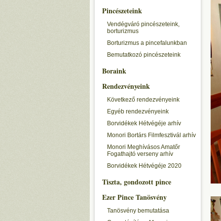
Pincészeteink
Vendégváró pincészeteink,
borturizmus
Borturizmus a pincefalunkban
Bemutatkozó pincészeteink
Boraink
Rendezvényeink
Következő rendezvényeink
Egyéb rendezvényeink
Borvidékek Hétvégéje arhív
Monori Bortárs Filmfesztivál arhív
Monori Meghívásos Amatőr
Fogathajtó verseny arhív
Borvidékek Hétvégéje 2020
Tiszta, gondozott pince
Ezer Pince Tanösvény
Tanösvény bemutatása