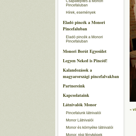
Csapatépítés a Monori
Pincefaluban
Hírek, események
Eladó pincék a Monori
Pincefaluban
Eladó pincék a Monori
Pincefaluban
Monori Borút Egyesület
Legyen Neked is Pincéd!
Kalandozások a
magyarországi pincefalvakban
Partnereink
Kapcsolataink
Látnivalók Monor
« v
Pincefalunk látnivalói
Monor Látnivalói
Monor és környéke látnivalói
Monor, régi fényképek