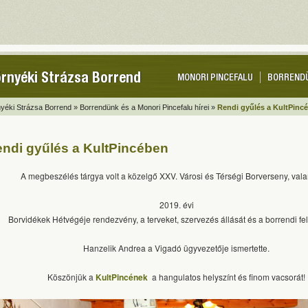
rnyéki Strázsa Borrend
MONORI PINCEFALU
BORREND
yéki Strázsa Borrend »
Borrendünk és a Monori Pincefalu hírei »
Rendi gyűlés a KultPinc
ndi gyűlés a KultPincében
A megbeszélés tárgya volt a közelgő XXV. Városi és Térségi Borverseny, val
2019. évi
Borvidékek Hétvégéje rendezvény, a terveket, szervezés állását és a borrendi f
Hanzelik Andrea a Vigadó ügyvezetője ismertette.
Köszönjük a
KultPincének
a hangulatos helyszínt és finom vacsorát!