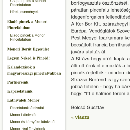
Csapatépítés a Monori
borfogyasztás ösztönzését,
Pincefaluban
páratlan pincefalu lehetősé
Hírek, események
idegenforgalom fellendítésé
Eladó pincék a Monori
A Ker-Bor Kft. szárazhegyi
Pincefaluban
Európai Vendéglátok Szöve
Eladó pincék a Monori
Pest Megyei Iparkamara ker
Pincefaluban
bocsájtott francia borritka
Monori Borút Egyesület
javára utalták át.
Legyen Neked is Pincéd!
A Strázs-hegy arról kapta a
állított őrök oltalmazták a 
Kalandozások a
pincék rejtették - minden i
magyarországi pincefalvakban
Strázsa Borrend is így sze
Partnereink
jobbá tételén - hogy ha bárk
Kapcsolataink
hogy: "Itt e halmon terem a
Látnivalók Monor
Bolcsó Gusztáv
Pincefalunk látnivalói
Monor Látnivalói
« vissza
Monor és környéke látnivalói
Monor, régi fényképek