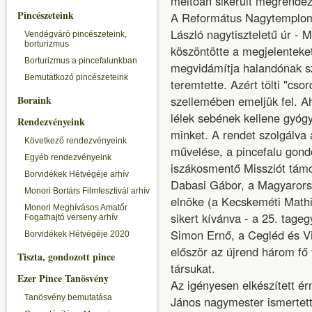
méltóan sikerült megrendezn
Pincészeteink
A Református Nagytemplom
László nagytiszteletű úr - 
Vendégváró pincészeteink,
borturizmus
köszöntötte a megjelenteket
Borturizmus a pincefalunkban
megvidámítja halandónak sz
Bemutatkozó pincészeteink
teremtette. Azért tölti "cs
Boraink
szellemében emeljük fel. A
lélek sebének kellene gyógy
Rendezvényeink
minket. A rendet szolgálva
Következő rendezvényeink
művelése, a pincefalu gond
Egyéb rendezvényeink
iszákosmentő Missziót tám
Borvidékek Hétvégéje arhív
Dabasi Gábor, a Magyaror
Monori Bortárs Filmfesztivál arhív
elnöke (a Kecskeméti Mathid
Monori Meghívásos Amatőr
sikert kívánva - a 25. tage
Fogathajtó verseny arhív
Simon Ernő, a Cegléd és V
Borvidékek Hétvégéje 2020
először az újrend három fő t
Tiszta, gondozott pince
társukat.
Ezer Pince Tanösvény
Az igényesen elkészített ér
Tanösvény bemutatása
János nagymester ismertette 