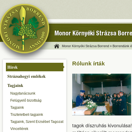
Monor Környéki Strázsa Borr
Monor Környéki Strázsa Borrend »
Borrendünk és
Rólunk írták
Hírek
Strázsahegyi emlékek
Tagjaink
Nagytanácsunk
Felügyelő bizottság
Tagjaink
Tiszteletbeli tagjaink
Tagjaink, Szent Erzsébet Tagozat
tagok díszruhás kivonulása
Vincellérek