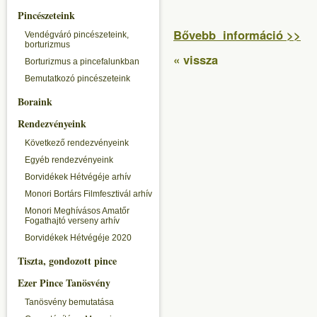
Pincészeteink
Bővebb információ >>
Vendégváró pincészeteink,
borturizmus
« vissza
Borturizmus a pincefalunkban
Bemutatkozó pincészeteink
Boraink
Rendezvényeink
Következő rendezvényeink
Egyéb rendezvényeink
Borvidékek Hétvégéje arhív
Monori Bortárs Filmfesztivál arhív
Monori Meghívásos Amatőr
Fogathajtó verseny arhív
Borvidékek Hétvégéje 2020
Tiszta, gondozott pince
Ezer Pince Tanösvény
Tanösvény bemutatása