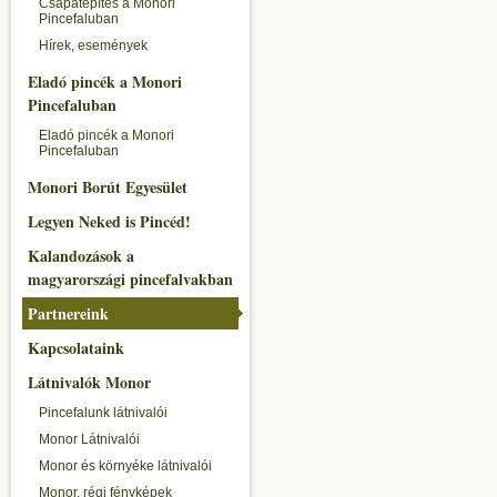
Csapatépítés a Monori
Pincefaluban
Hírek, események
Eladó pincék a Monori
Pincefaluban
Eladó pincék a Monori
Pincefaluban
Monori Borút Egyesület
Legyen Neked is Pincéd!
Kalandozások a
magyarországi pincefalvakban
Partnereink
Kapcsolataink
Látnivalók Monor
Pincefalunk látnivalói
Monor Látnivalói
Monor és környéke látnivalói
Monor, régi fényképek