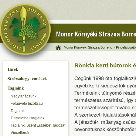
Monor Környéki Strázsa Borr
Monor Környéki Strázsa Borrend »
Pincelátogató
Rönkfa kerti bútorok é
Hírek
Cégünk 1998 óta foglalkozik
Strázsahegyi emlékek
egyéb kerti kiegészítők gyá
Tagjaink
Termékeink túlnyomó részét 
Nagytanácsunk
természetes szárítású, így 
Felügyelő bizottság
természetességét tovább nö
Tagjaink
A szerkezeti kialakításokná
Tiszteletbeli tagjaink
A játszótéri műanyag csúsz
Tagjaink, Szent Erzsébet Tagozat
bevonatuknak köszönhetően a
Vincellérek