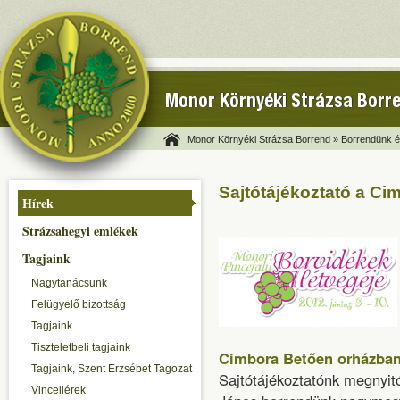
Monor Környéki Strázsa Borr
Monor Környéki Strázsa Borrend »
Borrendünk és
Sajtótájékoztató a C
Hírek
Strázsahegyi emlékek
Tagjaink
Nagytanácsunk
Felügyelő bizottság
Tagjaink
Tiszteletbeli tagjaink
Cimbora Betően orházba
Tagjaink, Szent Erzsébet Tagozat
Sajtótájékoztatónk megnyit
Vincellérek