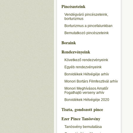
Pincészeteink
Vendégváró pincészeteink,
borturizmus
Borturizmus a pincefalunkban
Bemutatkozó pincészeteink
Boraink
Rendezvényeink
Következő rendezvényeink
Egyéb rendezvényeink
Borvidékek Hétvégéje arhív
Monori Bortárs Filmfesztivál arhív
Monori Meghívásos Amatőr
Fogathajtó verseny arhív
Borvidékek Hétvégéje 2020
Tiszta, gondozott pince
Ezer Pince Tanösvény
Tanösvény bemutatása