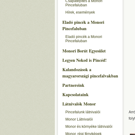
Csapatépítés a Monori
Pincefaluban
Hírek, események
Eladó pincék a Monori
Pincefaluban
Eladó pincék a Monori
Pincefaluban
Monori Borút Egyesület
Legyen Neked is Pincéd!
Kalandozások a
magyarországi pincefalvakban
Partnereink
Kapcsolataink
Látnivalók Monor
Arr
Pincefalunk látnivalói
fol
Monor Látnivalói
Monor és környéke látnivalói
Monor, régi fényképek