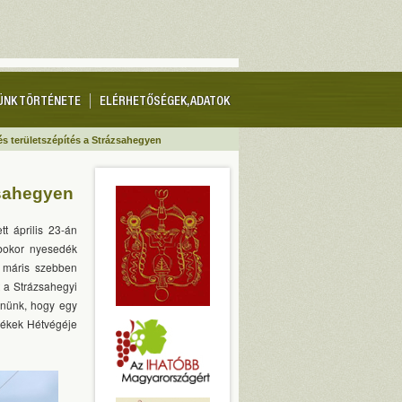
ÜNK TÖRTÉNETE
ELÉRHETŐSÉGEK, ADATOK
 és területszépítés a Strázsahegyen
zsahegyen
t április 23-án
 bokor nyesedék
 máris szebben
 a Strázsahegyi
znünk, hogy egy
dékek Hétvégéje