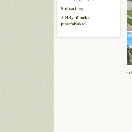
Strázsa blog
A Hely: filmek a
pincefalvakról
« v