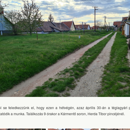
ól se feledkezzünk el, hogy ezen a hétvégén, azaz április 30-án a téglagyári p
ytatódik a munka. Találkozás 9 órakor a Kármentő soron, Herda Tibor pincéjénél.