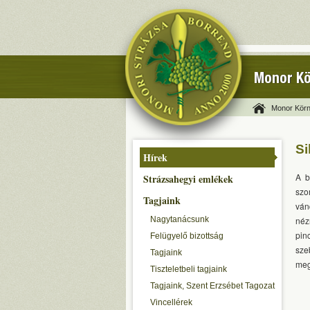
Monor Kö
Monor Körn
Si
Hírek
A b
Strázsahegyi emlékek
szo
Tagjaink
ván
Nagytanácsunk
néz
pin
Felügyelő bizottság
sze
Tagjaink
meg
Tiszteletbeli tagjaink
Tagjaink, Szent Erzsébet Tagozat
Vincellérek