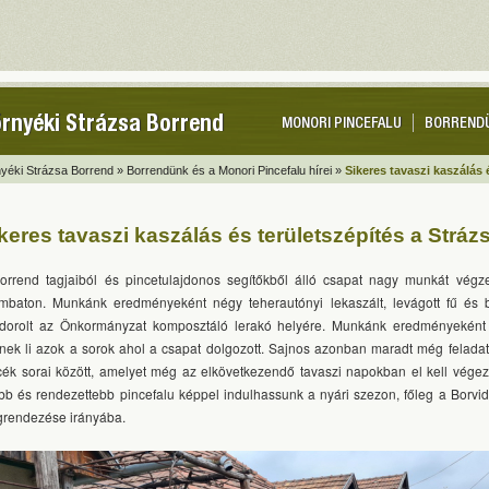
rnyéki Strázsa Borrend
MONORI PINCEFALU
BORREND
yéki Strázsa Borrend »
Borrendünk és a Monori Pincefalu hírei »
Sikeres tavaszi kaszálás
keres tavaszi kaszálás és területszépítés a Strá
orrend tagjaiból és pincetulajdonos segítőkből álló csapat nagy munkát végzet
mbaton. Munkánk eredményeként négy teherautónyi lekaszált, levágott fű és
dorolt az Önkormányzat komposztáló lerakó helyére. Munkánk eredményeként
nek li azok a sorok ahol a csapat dolgozott. Sajnos azonban maradt még feladat
cék sorai között, amelyet még az elkövetkezendő tavaszi napokban el kell vége
bb és rendezettebb pincefalu képpel indulhassunk a nyári szezon, főleg a Borvi
rendezése irányába.