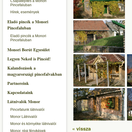
Csapatépítés a Monori
Pincefaluban
Hírek, események
Eladó pincék a Monori
Pincefaluban
Eladó pincék a Monori
Pincefaluban
Monori Borút Egyesület
Legyen Neked is Pincéd!
Kalandozások a
magyarországi pincefalvakban
Partnereink
Kapcsolataink
Látnivalók Monor
Pincefalunk látnivalói
Monor Látnivalói
Monor és környéke látnivalói
« vissza
Monor, régi fényképek