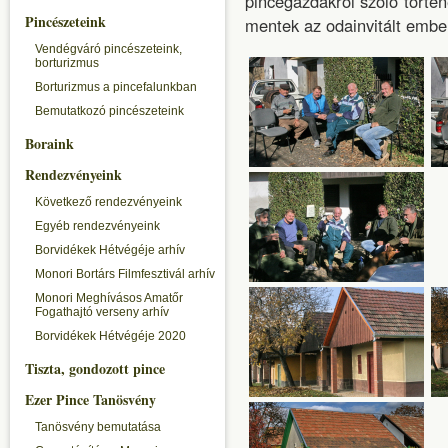
pincegazdákról szóló történ
Pincészeteink
mentek az odainvitált ember
Vendégváró pincészeteink,
borturizmus
Borturizmus a pincefalunkban
Bemutatkozó pincészeteink
Boraink
Rendezvényeink
Következő rendezvényeink
Egyéb rendezvényeink
Borvidékek Hétvégéje arhív
Monori Bortárs Filmfesztivál arhív
Monori Meghívásos Amatőr
Fogathajtó verseny arhív
Borvidékek Hétvégéje 2020
Tiszta, gondozott pince
Ezer Pince Tanösvény
Tanösvény bemutatása