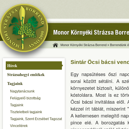
Monor Környéki Strázsa Borr
Monor Környéki Strázsa Borrend »
Borrendünk és
Sintár Öcsi bácsi ven
Hírek
Egy napsütéses őszi napo
Strázsahegyi emlékek
sorai között sétálni. A sz
Tagjaink
környezetet biztosít, külön
Nagytanácsunk
kóstolásra. Most is ez tört
Felügyelő bizottság
Öcsi bácsi invitálása elől. 
Tagjaink
kézzel írt táblát, miszerint 
Tiszteletbeli tagjaink
A kellemesen melegítő naps
Tagjaink, Szent Erzsébet Tagozat
pince elé. A borozgatás 
Vincellérek